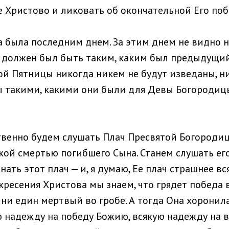
е Христово и ликовать об окончательной Его поб
а была последним днем. За этим днем не видно н
должен был быть таким, каким был предыдущий
той Пятницы никогда никем не будут изведаны, н
ы такими, какими они были для Девы Богородиц
венно будем слушать Плач Пресвятой Богородиц
кой смертью погибшего Сына. Станем слушать его
нать этот плач — и, я думаю, Ее плач страшнее вс
скресения Христова мы знаем, что грядет победа
 ни един мертвый во гробе. А тогда Она хоронил
ую надежду на победу Божию, всякую надежду на 