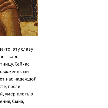
да-то: эту славу
сю тварь:
тницу. Сейчас
 возжженными
яет нас надеждой
те, после
й, умер плотью
ения, Сына,