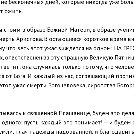
ие бесконечных дней, которые никогда уже больш
ут ожить.
ы стоим в образе Божией Матери, в образе учени
смерть Христова. В остающееся короткое время в
му что весь этот ужас зиждется на одном: НА ГРЕ
х, ответственен за эту страшную Великую Пятни
тветит; она случилась только потому, что челов
ся от Бога. И каждый из нас, согрешающий проти
этот ужас смерти Богочеловека, сиротства Богор
дываясь к священной Плащанице, будем это дела
 одного: пусть каждый это понимает! — и будем 
земли, плач надежды надорванной, и благодарить