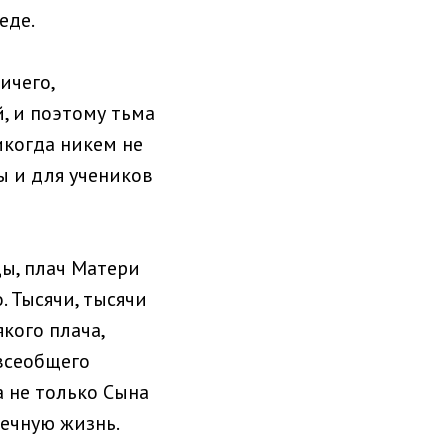
еде.
ичего,
, и поэтому тьма
икогда никем не
ы и для учеников
ы, плач Матери
. Тысячи, тысячи
якого плача,
 всеобщего
а не только Сына
вечную жизнь.