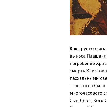
К
ак трудно связа
выноса Плащаниц
погребение Хрис
смерть Христова
пасхальными све
— но тогда было 
многочасового с
Сын Девы, Кого О