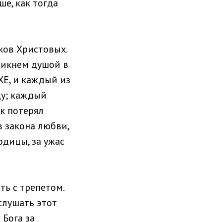
е, как тогда
ков Христовых.
никнем душой в
ХЕ, и каждый из
цу; каждый
ек потерял
в закона любви,
одицы, за ужас
ть с трепетом.
слушать этот
 Бога за