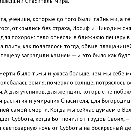
ишедший Спаситель мира.
еста, ученики, которые до того были тайными, а те
ося, открылись без страха, Иосиф и Никодим сня
для похорон: тело отнесли в ближнюю пещеру в
а плиту, как полагалось тогда, обвив плащанице
 пещеру заградили камнем — и это было как будт
смерти было тьмы и ужаса больше, чем мы себе 
олебалась земля, померкло солнце, потряслось в
. А для учеников, для женщин, которые не побоя
я распятия и умирания Спасителя, для Богородиц
ней самой смерти. Когда мы сейчас думаем о Ве
ядет Суббота, когда Бог почил от трудов Своих, 
 в светозарную ночь от Субботы на Воскресный д