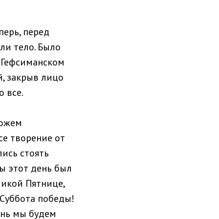
перь, перед
ли тело. Было
 Гефсиманском
й, закрыв лицо
о все.
можем
се творение от
лись стоять
ы этот день был
ликой Пятнице,
— Суббота победы!
ень мы будем