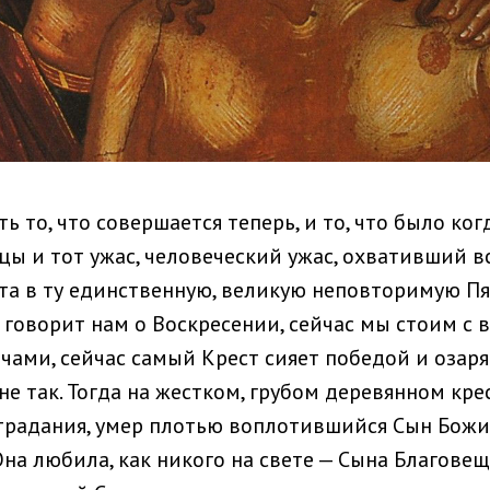
ть то, что совершается теперь, и то, что было ког
ы и тот ужас, человеческий ужас, охвативший в
та в ту единственную, великую неповторимую Пя
 говорит нам о Воскресении, сейчас мы стоим с
чами, сейчас самый Крест сияет победой и озар
не так. Тогда на жестком, грубом деревянном крес
традания, умер плотью воплотившийся Сын Божи
на любила, как никого на свете — Сына Благовещ