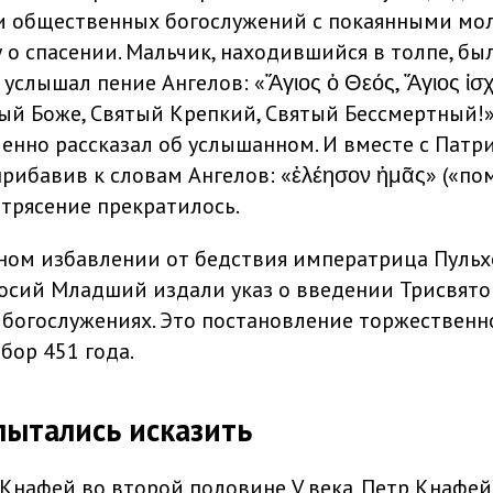
и общественных богослужений с покаянными мо
у о спасении. Мальчик, находившийся в толпе, б
 услышал пение Ангелов: «Ἅγιος ὁ Θεός, Ἅγιος ἰσ
тый Боже, Святый Крепкий, Святый Бессмертный!»
ленно рассказал об услышанном. И вместе с Патр
прибавив к словам Ангелов: «ἐλέησον ἡμᾶς» («пом
етрясение прекратилось.
сном избавлении от бедствия императрица Пульх
сий Младший издали указ о введении Трисвято
 богослужениях. Это постановление торжественн
бор 451 года.
пытались исказить
 Кнафей во второй половине V века. Петр Кнафей