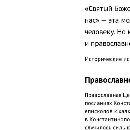
«С
вятый Боже
нас» — эта м
человеку. Но
и православн
Исторические ис
Православн
П
равославная Це
посланиях Конст
епископов к хал
в Константинопол
случилось сильн