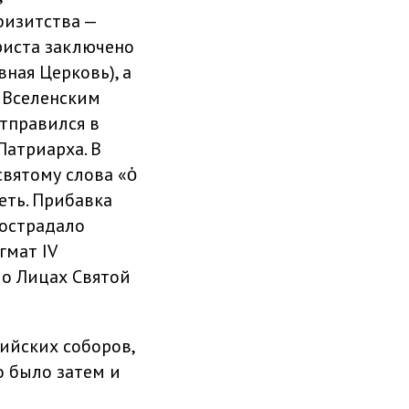
физитства —
Христа заключено
вная Церковь), а
V Вселенским
отправился в
Патриарха. В
вятому слова «ὁ
петь. Прибавка
пострадало
гмат IV
 о Лицах Святой
ийских соборов,
о было затем и