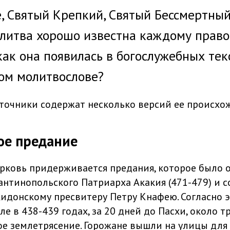
, Святый Крепкий, Святый Бессмертный
олитва хорошо известна каждому прав
 как она появилась в богослужебных тек
ом молитвослове?
точники содержат несколько версий ее происхо
ое предание
рковь придерживается предания, которое было 
антинопольского Патриарха Акакия (471-479) и 
кидонскому пресвитеру Петру Кнафею. Согласно 
е в 438-439 годах, за 20 дней до Пасхи, около т
ое землетрясение. Горожане вышли на улицы для