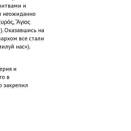
литвами и
ыл неожиданно
χυρός, Ἅγιος
). Оказавшись на
иархом все стали
илуй нас»).
ерия и
го в
о закрепил
,