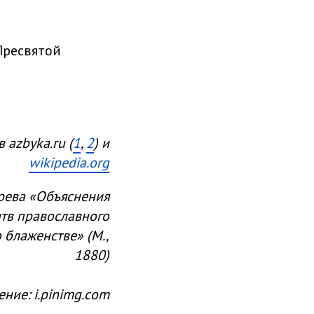
Пресвятой
azbyka.ru (
1
,
2
) и
wikipedia.org
рева «Объяснения
тв православного
 блаженстве» (М.,
1880)
ние: i.pinimg.com