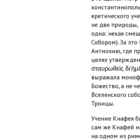
константинополь
еретического уч
не две природы, 
одна: некая смеш
Собором). За эт
Антиохию, где п
целях утвержден
σταυρωθεὶς δι’ἡμ
выражала монофи
Божество, а не ч
Вселенского собо
Троицы.
Учение Кнафея б
сам же Кнафей н
на одном из римс