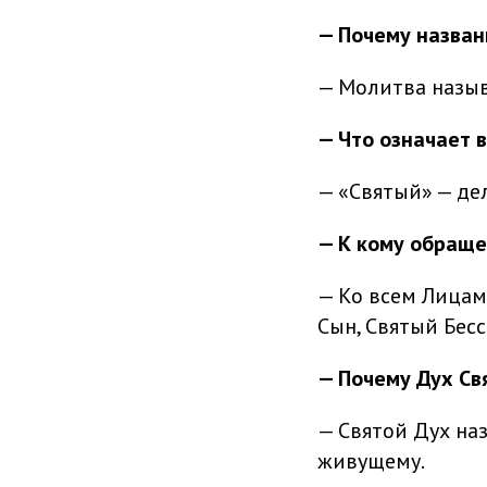
— Почему назван
— Молитва назыв
— Что означает 
— «Святый» — де
— К кому обраще
— Ко всем Лицам
Сын, Святый Бес
— Почему Дух Св
— Святой Дух на
живущему.