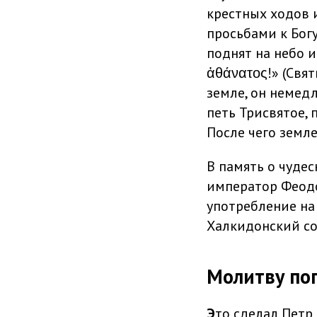
крестных ходов 
просьбами к Бог
поднят на небо и
ἀθάνατος!» (Свя
земле, он немед
петь Трисвятое, 
После чего земл
В память о чуде
император Феодо
употребление на
Халкидонский со
Молитву по
Э
то сделал Петр