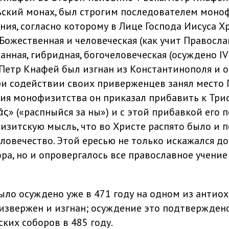
ский монах, был строгим последователем моно
ения, согласно которому в Лице Господа Иисуса 
Божественная и человеческая (как учит Правосла
анная, гибридная, богочеловеческая (осуждено I
о Петр Кнафей был изгнан из Константинополя и 
ри содействии своих приверженцев занял место 
ия монофизитства он приказал прибавить к Трис
ᾶς» («распныйся за ны») и с этой прибавкой его 
зитскую мысль, что во Христе распято было и 
еловечество. Этой ересью не только искажался до
ра, но и опровергалось все православное учение
ыло осуждено уже в 471 году на одном из антиох
извержен и изгнан; осуждение это подтвержден
ких соборов в 485 году.