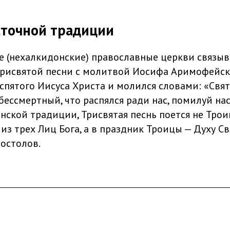
сточной традиции
е (нехалкидонские) православные церкви связы
рисвятой песни с молитвой Иосифа Аримофейск
аспятого Иисуса Христа и молился словами: «Свя
бессмертный, что распялся ради нас, помилуй нас
ской традиции, Трисвятая песнь поется не Троиц
из трех Лиц Бога, а в праздник Троицы — Духу Св
остолов.