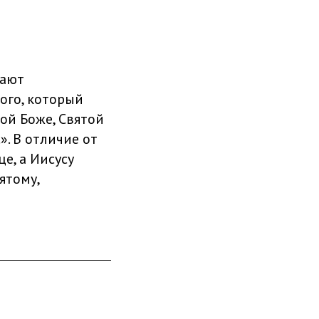
вают
ого, который
той Боже, Святой
». В отличие от
е, а Иисусу
ятому,