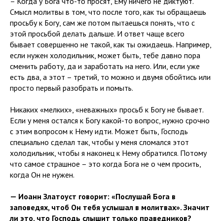
– Когда у Бога что-то просят, Ему ничего не диктуют.
Смысл молитвы в том, что после того, как ты обращаешь
просьбу к Богу, сам же потом пытаешься понять, что с
этой просьбой делать дальше. И ответ чаще всего
бывает совершенно не такой, как ты ожидаешь. Например,
если нужен холодильник, может быть, тебе давно пора
сменить работу, да и заработать на него. Или, если уже
есть два, а этот – третий, то можно и двумя обойтись или
просто первый разобрать и помыть.
Никаких «мелких», «неважных» просьб к Богу не бывает.
Если у меня остался к Богу какой-то вопрос, нужно срочно
с этим вопросом к Нему идти. Может быть, Господь
специально сделал так, чтобы у меня сломался этот
холодильник, чтобы я наконец к Нему обратился. Потому
что самое страшное – это когда Бога не о чем просить,
когда Он не нужен.
— Иоанн Златоуст говорит: «Послушай Бога в
заповедях, чтоб Он тебя услышал в молитвах». Значит
ли это, что Господь слышит только праведников?