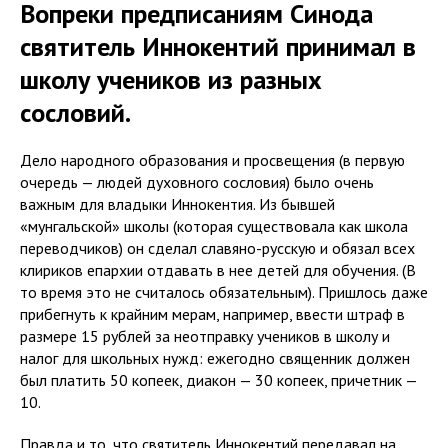
Вопреки предписаниям Синода
святитель Иннокентий принимал в
школу учеников из разных
сословий.
Дело народного образования и просвещения (в первую
очередь — людей духовного сословия) было очень
важным для владыки Иннокентия. Из бывшей
«мунгальской» школы (которая существовала как школа
переводчиков) он сделал славяно-русскую и обязал всех
клириков епархии отдавать в нее детей для обучения. (В
то время это не считалось обязательным). Пришлось даже
прибегнуть к крайним мерам, например, ввести штраф в
размере 15 рублей за неотправку учеников в школу и
налог для школьных нужд: ежегодно священник должен
был платить 50 копеек, диакон — 30 копеек, причетник —
10.
Правда и то, что святитель Иннокентий передавал на