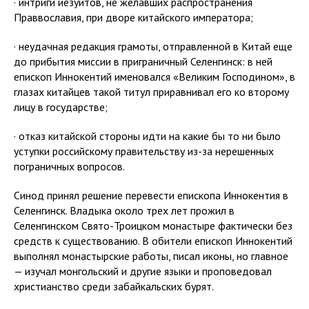
· интриги иезуитов, не желавших распространения
Праввославия, при дворе китайского императора;
· неудачная редакция грамоты, отправленной в Китай еще
до прибытия миссии в приграничный Селенгинск: в ней
епископ Иннокентий именовался «Великим Господином», в
глазах китайцев такой титул приравнивал его ко второму
лицу в государстве;
· отказ китайской стороны идти на какие бы то ни было
уступки российскому правительству из-за нерешенных
пограничных вопросов.
Синод принял решение перевести епископа Иннокентия в
Селенгинск. Владыка около трех лет прожил в
Селенгинском Свято-Троицком монастыре фактически без
средств к существованию. В обители епископ Иннокентий
выполнял монастырские работы, писал иконы, но главное
— изучал монгольский и другие языки и проповедовал
христианство среди забайкальских бурят.