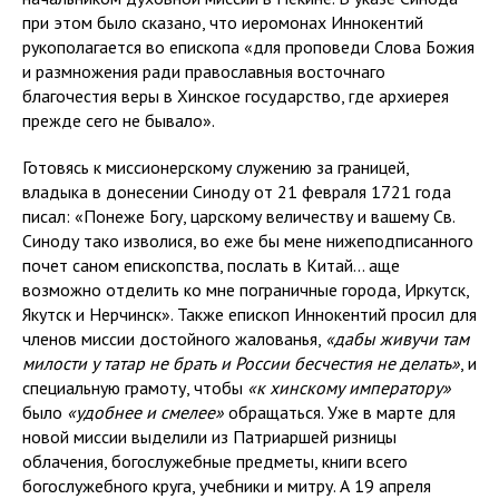
при этом было сказано, что иеромонах Иннокентий
рукополагается во епископа «для проповеди Слова Божия
и размножения ради православныя восточнаго
благочестия веры в Хинское государство, где архиерея
прежде сего не бывало».
Готовясь к миссионерскому служению за границей,
владыка в донесении Синоду от 21 февраля 1721 года
писал: «Понеже Богу, царскому величеству и вашему Св.
Синоду тако изволися, во еже бы мене нижеподписанного
почет саном епископства, послать в Китай... аще
возможно отделить ко мне пограничные города, Иркутск,
Якутск и Нерчинск». Также епископ Иннокентий просил для
членов миссии достойного жалованья,
«дабы живучи там
милости у татар не брать и России бесчестия не делать»
, и
специальную грамоту, чтобы
«к хинскому императору»
было
«удобнее и смелее»
обращаться. Уже в марте для
новой миссии выделили из Патриаршей ризницы
облачения, богослужебные предметы, книги всего
богослужебного круга, учебники и митру. А 19 апреля