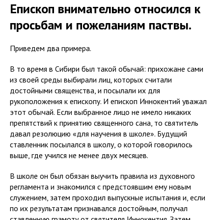
Епископ внимательно относился к
просьбам и пожеланиям паствы.
Приведем два примера.
В то время в Сибири был такой обычай: прихожане сами
из своей среды выбирали лиц, которых считали
достойными священства, и посылали их для
рукоположения к епископу. И епископ Иннокентий уважал
этот обычай. Если выбранное лицо не имело никаких
препятствий к принятию священного сана, то святитель
давал резолюцию «для научения в школе». Будущий
ставленник посылался в школу, о которой говорилось
выше, где учился не менее двух месяцев.
В школе он был обязан выучить правила из духовного
регламента и знакомился с предстоявшим ему новым
служением, затем проходил выпускные испытания и, если
по их результатам признавался достойным, получал
ставленную грамоту от святителя Иннокентия. Затем