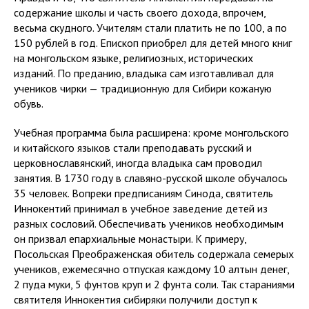
содержание школы и часть своего дохода, впрочем,
весьма скудного. Учителям стали платить не по 100, а по
150 рублей в год. Епископ приобрел для детей много книг
на монгольском языке, религиозных, исторических
изданий. По преданию, владыка сам изготавливал для
учеников чирки — традиционную для Сибири кожаную
обувь.
Учебная программа была расширена: кроме монгольского
и китайского языков стали преподавать русский и
церковнославянский, иногда владыка сам проводил
занятия. В 1730 году в славяно-русской школе обучалось
35 человек. Вопреки предписаниям Синода, святитель
Иннокентий принимал в учебное заведение детей из
разных сословий. Обеспечивать учеников необходимым
он призвал епархиальные монастыри. К примеру,
Посольская Преображенская обитель содержала семерых
учеников, ежемесячно отпуская каждому 10 алтын денег,
2 пуда муки, 5 фунтов круп и 2 фунта соли. Так стараниями
святителя Иннокентия сибиряки получили доступ к