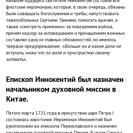
началом будущего святителя Иннокентия состояли все
флотские иеромонахи, которые, в свою очередь, обязаны
были совершать богослужения и требы, напутствовать
тяжелобольных Святыми Таинами, помогать врачам, а
также «смотреть прилежно» за поведением войска,
причем надзор за исповеданием и причащением военных
составлял одну из главных обязанностей, но имелось
твердое предупреждение:
«Больше ни в какие дела не
вступать, ниже что по воле и пристрастию своему
затевать».
Епископ Иннокентий был назначен
начальником духовной миссии в
Китае.
Пятого марта 1721 года в присутствии царя Петра I
состоялась хиротония. Иеромонах Иннокентий был
рукоположен во епископа Переяславского и назначен
начальником духовной миссии в Пекине. В указе Синода