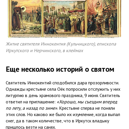
Житие святителя Иннокентия (Кульчицкого), епископа
Иркутского и Нерчинского, в клеймах
Еще несколько историй о святом
Святитель Иннокентий сподобился дара прозорливости.
Однажды крестьяне села Оёк попросили отслужить у них
литургию в день храмового праздника, 9 июня. Святитель
ответил на приглашение:
«Хорошо, мы съездим вперед
по лету, а назад по зиме»
. Крестьяне сперва не поняли
этих слов. Но каково же было их изумление, когда выпал
снег, да в таком количестве, что в Иркутск владыку
пришлось везти на санях.