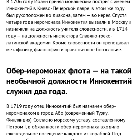
В 1706 году Иоанн принял монашеский постриг с именем
Иннокентий в Киево-Печерской лавре, в этом же году
был рукоположен во диакона, затем — во иерея. Спустя
четыре года иеромонаха Иннокентия вызвали в Москву и
назначили на должность учителя словесности, а в 1714
году — на должность инспектора Славяно-греко-
латинской академии. Кроме словесности он преподавал
метафизику, философию и нравственное богословие.
Обер-иеромонах флота — на такой
необычной должности Иннокентий
служил два года.
В 1719 году отец Иннокентий был назначен обер-
иеромонахом в город Або (современный Турку,
Финляндия). Согласно морскому уставу, составленному
Петром I, в обязанности обер-иеромонаха входило
еженедельное посещение каждого из кораблей. Под