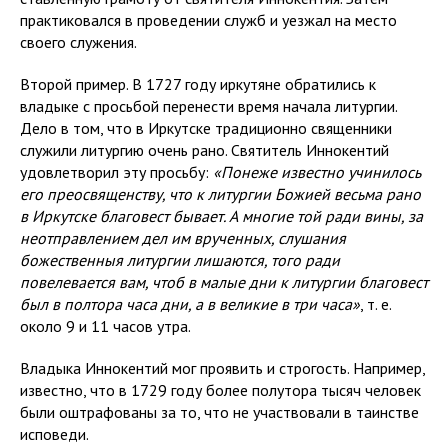
практиковался в проведении служб и уезжал на место
своего служения.
Второй пример. В 1727 году иркутяне обратились к
владыке с просьбой перенести время начала литургии.
Дело в том, что в Иркутске традиционно священники
служили литургию очень рано. Святитель Иннокентий
удовлетворил эту просьбу:
«Понеже известно учинилось
его преосвященству, что к литургии Божией весьма рано
в Иркутске благовест бывает. А многие той ради вины, за
неотправлением дел им врученных, слушания
божественныя литургии лишаются, того ради
повелевается вам, чтоб в малые дни к литургии благовест
был в полтора часа дни, а в великие в три часа»
, т. е.
около 9 и 11 часов утра.
Владыка Иннокентий мог проявить и строгость. Например,
известно, что в 1729 году более полутора тысяч человек
были оштрафованы за то, что не участвовали в таинстве
исповеди.