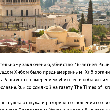
тельному заключению, убийство 46-летней Раши
адом Хибом было преднамеренным: Хиб организ
а 5 августа с намерением убить ее и избавиться 
славие.Ru»
со ссылкой на газету The Times of Isra
лаша ушла от мужа и разорвала отношения со св