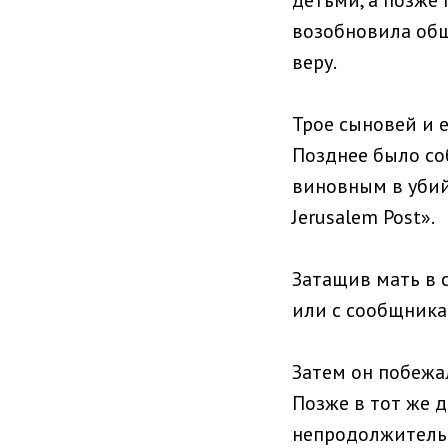
детьми, а позже 
возобновила общ
веру.
Трое сыновей и 
Позднее было со
виновным в убий
Jerusalem Post».
Затащив мать в 
или с сообщника
Затем он побежал
Позже в тот же 
непродолжительн