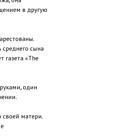
жа, она
щением в другую
арестованы.
ь среднего сына
т газета «The
 руками, один
нении.
 своей матери.
ле