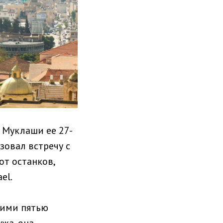
 Муклаши ее 27-
овал встречу с
от останков,
el.
оими пятью