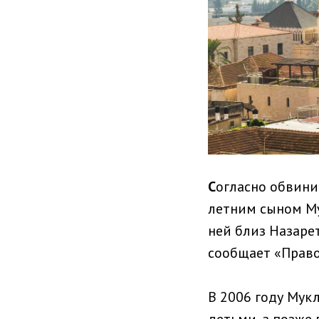
С
огласно обвини
летним сыном Му
ней близ Назарет
сообщает
«Право
В 2006 году Мук