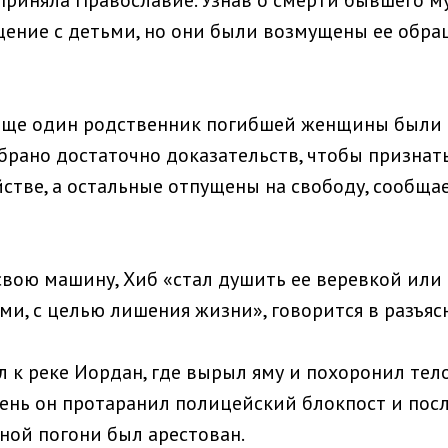
приняла Православие. Узнав о смерти бывшего му
ение с детьми, но они были возмущены ее обра
еще один родственник погибшей женщины были 
брано достаточно доказательств, чтобы признат
стве, а остальные отпущены на свободу, сообщае
свою машину, Хиб «стал душить ее веревкой или
ми, с целью лишения жизни», говорится в разъяс
 к реке Иордан, где вырыл яму и похоронил тело
день он протаранил полицейский блокпост и пос
ой погони был арестован.