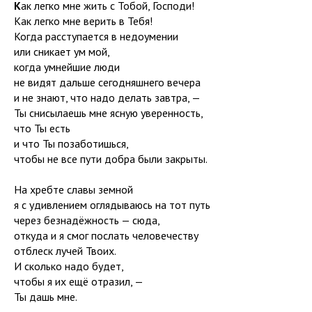
К
ак легко мне жить с Тобой, Господи!
Как легко мне верить в Тебя!
Когда расступается в недоумении
или сникает ум мой,
когда умнейшие люди
не видят дальше сегодняшнего вечера
и не знают, что надо делать завтра, —
Ты снисылаешь мне ясную уверенность,
что Ты есть
и что Ты позаботишься,
чтобы не все пути добра были закрыты.
На хребте славы земной
я с удивлением оглядываюсь на тот путь
через безнадёжность — сюда,
откуда и я смог послать человечеству
отблеск лучей Твоих.
И сколько надо будет,
чтобы я их ещё отразил, —
Ты дашь мне.