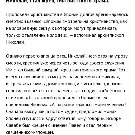
Николай, стал жрец синтоистского храма.
Проповедь христианства в Японии долгое время каралось
смертной казнью. «Японцы смотрели на христианство, как
на зловредную секту, к которой могут принадлежать
только отъявленные злодеи», — вспоминал архиепископ
Николай.
Однако первого японца отец Николай, несмотря на угрозу
смерти, крестил уже через четыре года своего служения.
Им стал бывший самурай, жрец синтоистского храма. Тот
всегда с ненавистью смотрел на иеромонаха Николая,
встречаясь с ним в доме консула, и святитель однажды
спросил его: «За что ты на меня так сердишься?». Японец
ответил: «Ты со своей проповедью больше всех
повредишь Японии». «А ты разве знаком с моим учением?
Сначала выслушай, а потом суди», предложил монах.
Японец смутился и вдруг ответил: «Ну, говори». Вскоре
Савабе был крещен с именем Павел и стал первым
священником-японцем.