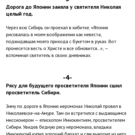
Дорога до Японии заняла у святителя Николая
целый год.
Через всю Сибирь он проехал в кибитке. «Япония
рисовалась в моем воображении как невеста,
поджидавшая моего прихода с букетом в руках. Вот
пронесется весть о Христе и все обновится...», —
вспоминал святитель в своих дневниках.
-4-
Рясу для будущего просветителя Японии сшил
просветитель Сибири.
Зиму по дороге в Японию иеромонах Николай провел в
Николаевске-на-Амуре. Там он встретился с выдающимся
миссионером — епископом Иннокентием, просветителем
Сибири. Увидев бедную рясу иеромонаха, владыка
Иннокентий купил хороший бархат и сам выкроил из него