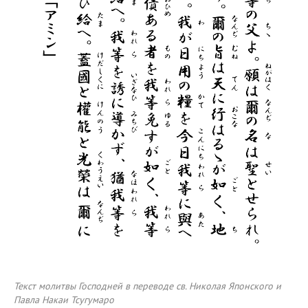
Текст молитвы Господней в переводе св. Николая Японского и
Павла Накаи Тсугумаро