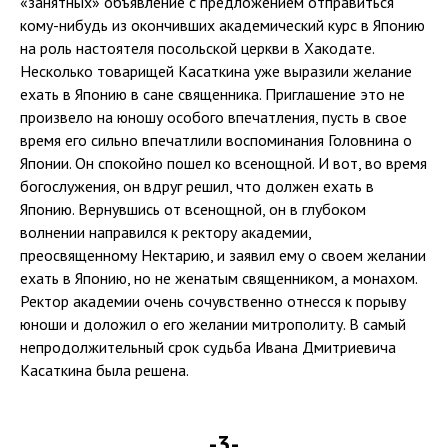
«занятных» объявление с предложением отправиться
кому-нибудь из окончивших академический курс в Японию
на роль настоятеля посольской церкви в Хакодате.
Несколько товарищей Касаткина уже выразили желание
ехать в Японию в сане священника. Приглашение это не
произвело на юношу особого впечатления, пусть в свое
время его сильно впечатлили воспоминания Головнина о
Японии. Он спокойно пошел ко всенощной. И вот, во время
богослужения, он вдруг решил, что должен ехать в
Японию. Вернувшись от всенощной, он в глубоком
волнении направился к ректору академии,
преосвященному Нектарию, и заявил ему о своем желании
ехать в Японию, но не женатым священником, а монахом.
Ректор академии очень сочувственно отнесся к порыву
юноши и доложил о его желании митрополиту. В самый
непродолжительный срок судьба Ивана Дмитриевича
Касаткина была решена.
-3-