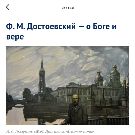
Статьи
Ф. М. Достоевский — о Боге и
вере
И. С. Глазунов. «Ф.М. Достоевский. Белая ночь»