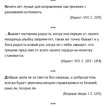
***
Н
ичего нет лучше для исправления, как прежнее с
раскаянием вспомнить.
(Идиот. VIII. С. 203)
***
…Б
ывает материна радость, когда она первую от своего
младенца улыбку заприметит, такая же точно бывает и у
Бога радость всякий раз, когда он с неба завидит, что
грешник пред ним от всего своего сердца на молитву
становится.
(Идиот. VIII. С. 183–184)
***
Д
обрые дела не остаются без награды, и добродетель
всегда будет увенчана венцом справедливости Божией,
рано ли, поздно ли.
(Бедные люди. I. С. 105)
***