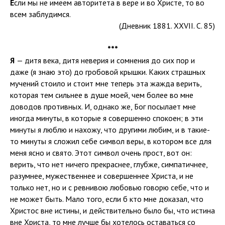
Е
сли мы не имеем авторитета в вере и во Христе, то во
всем заблудимся.
(Дневник 1881. XXVII. С. 85)
***
Я
— дитя века, дитя неверия и сомнения до сих пор и
даже (я знаю это) до гробовой крышки. Каких страшных
мучений стоило и стоит мне теперь эта жажда верить,
которая тем сильнее в душе моей, чем более во мне
доводов противных. И, однако же, Бог посылает мне
иногда минуты, в которые я совершенно спокоен; в эти
минуты я люблю и нахожу, что другими любим, и в такие-
то минуты я сложил себе символ веры, в котором все для
меня ясно и свято. Этот символ очень прост, вот он:
верить, что нет ничего прекраснее, глубже, симпатичнее,
разумнее, мужественнее и совершеннее Христа, и не
только нет, но и с ревнивою любовью говорю себе, что и
не может быть. Мало того, если б кто мне доказал, что
Христос вне истины, и действительно было бы, что истина
вне Христа, то мне лучше бы хотелось оставаться со