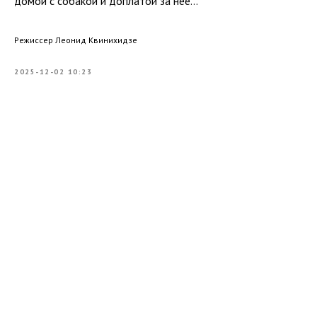
домой с собакой и доплатой за нее...
Режиссер Леонид Квинихидзе
2025-12-02 10:23