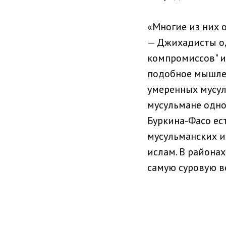
«Многие из них 
— Джихадисты о
компромиссов" и
подобное мышлен
умеренных мусул
мусульмане одно
Буркина-Фасо ес
мусульманских и
ислам. В района
самую суровую в