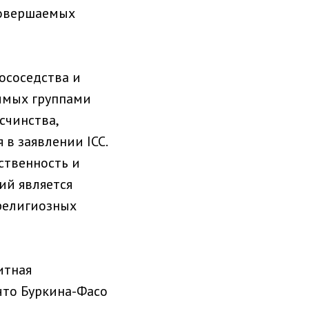
совершаемых
ососедства и
римых группами
счинства,
 в заявлении ICC.
ственность и
ий является
 религиозных
итная
 что Буркина-Фасо