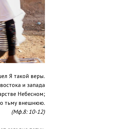
шел Я такой веры.
 востока и запада
арстве Небесном;
во тьму внешнюю.
(Мф.8: 10-12)