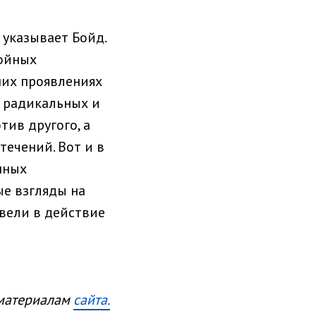
 указывает Бойд.
ойных
них проявлениях
 радикальных и
тив другого, а
ечений. Вот и в
нных
е взгляды на
ввели в действие
материалам
сайта.