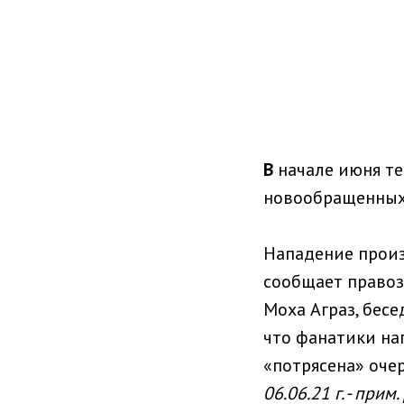
В
начале июня те
новообращенных 
Нападение произ
сообщает право
Моха Аграз, бес
что фанатики на
«потрясена» оче
06.06.21 г. - прим.