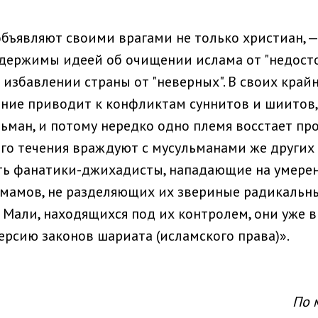
объявляют своими врагами не только христиан, —
держимы идеей об очищении ислама от "недост
 избавлении страны от "неверных". В своих край
ие приводит к конфликтам суннитов и шиитов,
ьман, и потому нередко одно племя восстает про
го течения враждуют с мусульманами же других т
ть фанатики-джихадисты, нападающие на умере
мамов, не разделяющих их звериные радикальны
х Мали, находящихся под их контролем, они уже 
ерсию законов шариата (исламского права)».
По 