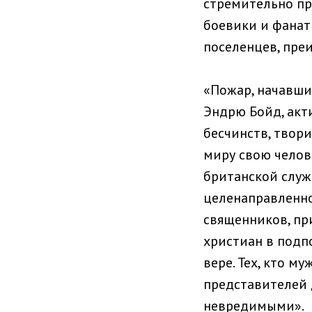
стремительно пр
боевики и фанат
поселенцев, пре
«Пожар, начавши
Эндрю Бойд, акт
бесчинств, твор
миру свою челов
британской служ
целенаправленно
священников, пр
христиан в подп
вере. Тех, кто м
представителей 
невредимыми».