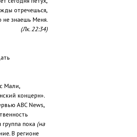
ет сегодня петух,
ижды отречешься,
о не знаешь Меня.
(Лк. 22:34)
цать
с Мали,
ский концерн».
ервью ABC News,
ственность
я группа пока
(на
ние. В регионе