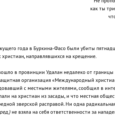
Не пропо
как ты тр
чт
кущего года в Буркина-Фасо были убиты пятнад
христиан, направлявшихся на крещение.
ошло в провинции Удалан недалеко от границы 
защитная организация «Международный христиан
едовавший с местными жителями, сообщил в инт
пали на христиан из засады, и что местная обще
редной зверской расправой. Ни одна радикальна
 ред.)
не взяла на себя ответственности за нападе