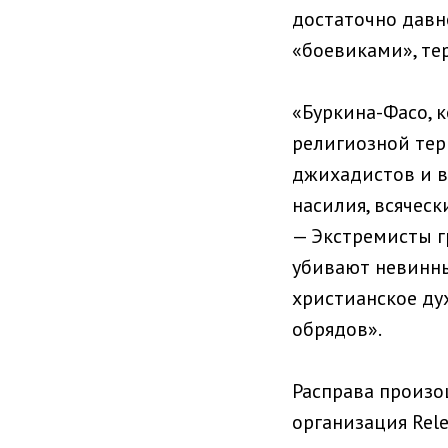
достаточно давн
«боевиками», те
«Буркина-Фасо, 
религиозной тер
джихадистов и в
насилия, всяческ
— Экстремисты г
убивают невинны
христианское ду
обрядов».
Расправа произо
организация Rele