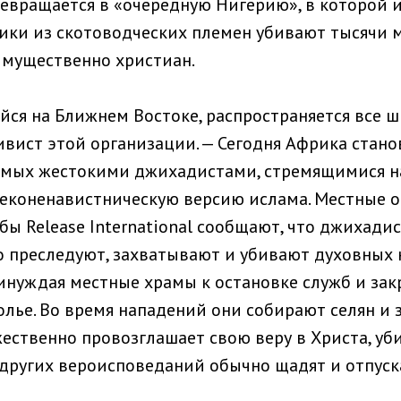
евращается в «очередную Нигерию», в которой 
ики из скотоводческих племен убивают тысячи
имущественно христиан.
йся на Ближнем Востоке, распространяется все ш
ивист этой организации. — Сегодня Африка стано
имых жестокими джихадистами, стремящимися н
еконенавистническую версию ислама. Местные 
бы Release International сообщают, что джихади
 преследуют, захватывают и убивают духовных 
инуждая местные храмы к остановке служб и зак
олье. Во время нападений они собирают селян и 
ужественно провозглашает свою веру в Христа, уби
других вероисповеданий обычно щадят и отпус