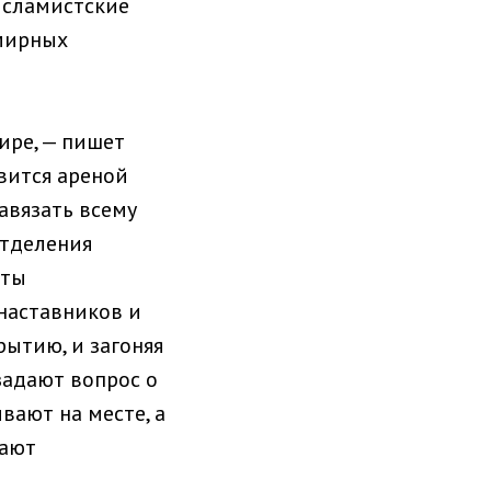
исламистские
 мирных
ире, — пишет
вится ареной
авязать всему
отделения
сты
наставников и
рытию, и загоняя
задают вопрос о
вают на месте, а
кают