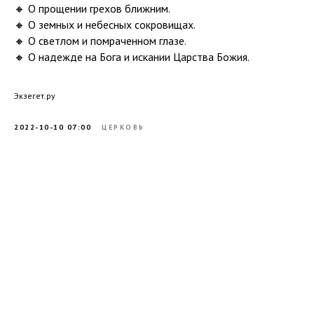
🔸 О прощении грехов ближним.
🔸 О земных и небесных сокровищах.
🔸 О светлом и помраченном глазе.
🔸 О надежде на Бога и искании Царства Божия.
Экзегет.ру
2022-10-10 07:00
ЦЕРКОВЬ