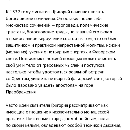
К 1332 году святитель Григорий начинает писать
богословские сочинения. Он оставил после себя
множество сочинений — проповеди, полемические
трактаты, богословские труды, но главный его вклад
в православное вероучение состоит в том, что он был
защитником и практиком непрестанной молитвы, исихии
(молчания), учения о нетварных энергиях и Фаворском
свете. Подвижник с Божией помощью может очистить
свой ум и тело от греховных мыслей и поступков
настолько, чтобы удостоиться реальной встречи
со Христом, увидеть нетварный фаворский свет, который
было даровано увидеть апостолам на горе
Преображения.
Часто идеи святителя Григория рассматривают как
имеющие отношение к исключительно монашеской
практике. Почтенные старцы, подобно йогам, сидят
по своим келиям, овладевают особой техникой дыхания,