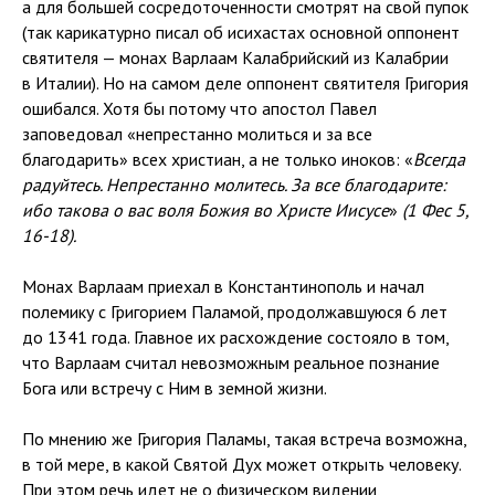
а для большей сосредоточенности смотрят на свой пупок
(так карикатурно писал об исихастах основной оппонент
святителя — монах Варлаам Калабрийский из Калабрии
в Италии). Но на самом деле оппонент святителя Григория
ошибался. Хотя бы потому что апостол Павел
заповедовал «непрестанно молиться и за все
благодарить» всех христиан, а не только иноков: «
Всегда
радуйтесь. Непрестанно молитесь. За все благодарите:
ибо такова о вас воля Божия во Христе Иисусе
»
(1 Фес 5,
16-18).
Монах Варлаам приехал в Константинополь и начал
полемику с Григорием Паламой, продолжавшуюся 6 лет
до 1341 года. Главное их расхождение состояло в том,
что Варлаам считал невозможным реальное познание
Бога или встречу с Ним в земной жизни.
По мнению же Григория Паламы, такая встреча возможна,
в той мере, в какой Святой Дух может открыть человеку.
При этом речь идет не о физическом видении,