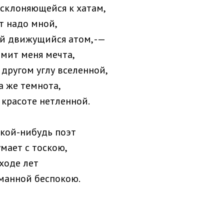
 склоняющейся к хатам,
т надо мной,
й движущийся атом, -—
омит меня мечта,
в другом углу вселенной,
та же темнота,
 красоте нетленной.
акой-нибудь поэт
умает с тоскою,
сходе лет
манной беспокою.