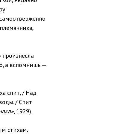
ру
н самоотверженно
 племянника,
о произнесла
ко, а вспомнишь —
ха спит, / Над
оды. / Спит
иака»
, 1929).
ым стихам.