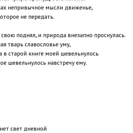
тах непривычное мысли движенье,
которое не передать.
 свою поднял, и природа внезапно проснулась.
ая тварь славословье уму,
а в старой книге моей шевельнулось
мое шевельнулось навстречу ему.
снет свет дневной