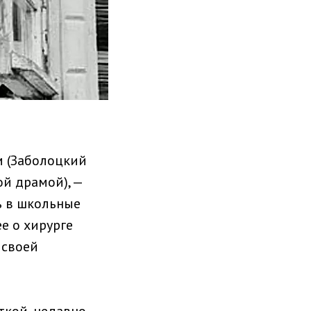
м (Заболоцкий
ой драмой), —
ь в школьные
е о хирурге
 своей
ткой, недавно