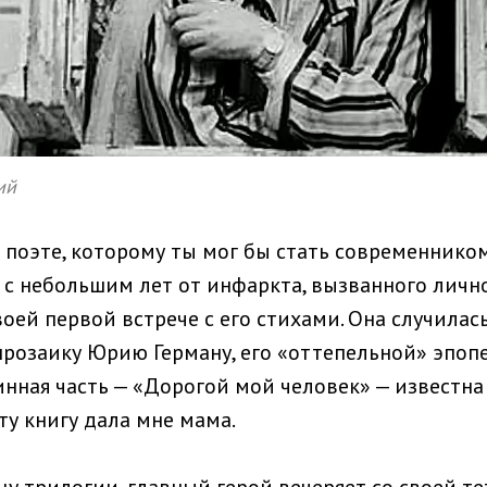
ий
 поэте, которому ты мог бы стать современнико
т с небольшим лет от инфаркта, вызванного личн
оей первой встрече с его стихами. Она случилас
прозаику Юрию Герману, его «оттепельной» эпопе
инная часть — «Дорогой мой человек» — известна
ту книгу дала мне мама.
цу трилогии, главный герой вечеряет со своей те