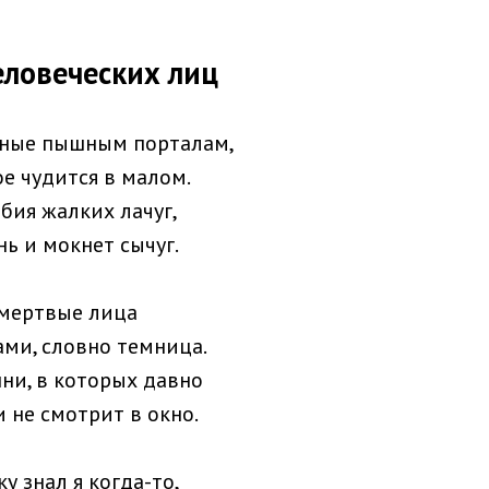
еловеческих лиц
бные пышным порталам,
е чудится в малом.
бия жалких лачуг,
нь и мокнет сычуг.
 мертвые лица
ми, словно темница.
шни, в которых давно
 не смотрит в окно.
 знал я когда-то,