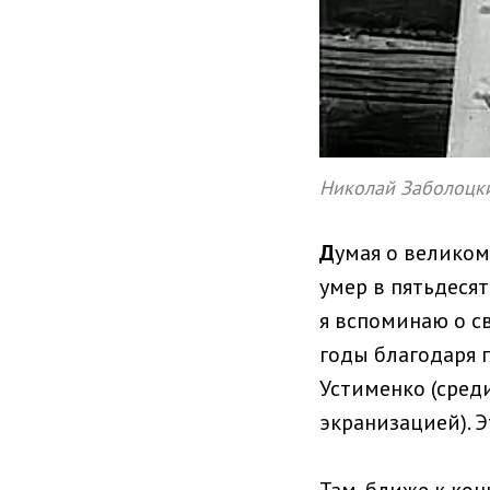
Николай Заболоцк
Д
умая о великом
умер в пятьдеся
я вспоминаю о св
годы благодаря 
Устименко (сред
экранизацией). Э
Там, ближе к кон