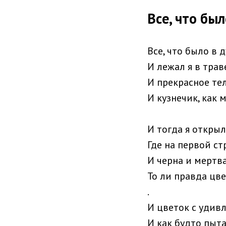
Все, что бы
Все, что было в 
И лежал я в трав
И прекрасное те
И кузнечик, как 
И тогда я откры
Где на первой ст
И черна и мертва
То ли правда цве
.
И цветок с удив
И как будто пыт