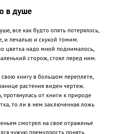
ло в душе
душе, все как будто опять потерялось,
е, и печалью и скукой томим.
ло цветка надо мной поднималось,
маленький сторож, стоял перед ним.
л свою книгу в большом переплете,
ранице растения виден чертеж.
, протянулась от книги к природе
тка, то ли в нем заключенная ложь
леньем смотрел на свое отраженье
ался чужую премудрость понять.