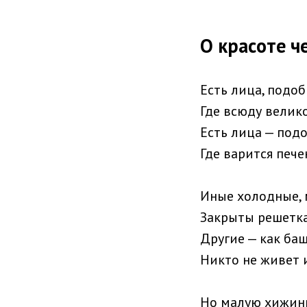
О красоте ч
Есть лица, подо
Где всюду велико
Есть лица — подо
Где варится пече
Иные холодные,
Закрыты решетка
Другие — как ба
Никто не живет и
Но малую хижинку