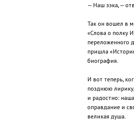
— Наш зэка, — от
Так он вошел в 
«Слова о полку И
переложенного д
пришла «История
биография.
И вот теперь, ко
позднюю лирику,
и радостно: наш
оправдание и сво
великая душа.