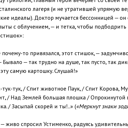
сталинского лагеря (и не утратившей упрямую ве
кие идеалы). Доктор мучается бессонницей — о
пыты с облучением, — и тетка, чтобы подбодрить
«стишок»:
 почему-то привязался, этот стишок, — задумчив
— Бывало — так трудно на душе, так пусто, так ди
эту самую картошку. Слушай!»
тук-тук, / Спит животное Паук, / Спит Корова, Му
т, / Над Землей большая плошка / Опрокинутой в
. / Засыпай скорей и ты!..» (
«Меркнут знаки зод
? — живо спросил Устименко, радуясь удивительн