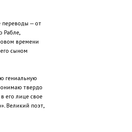
е переводы — от
о Рабле,
 новом времени
 его сыном
вою гениальную
 понимаю твердо
в его лице свое
». Великий поэт,