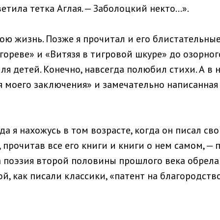
ветила тетка Аглая. — Заболоцкий некто…».
мою жизнь. Позже я прочитал и его блистательны
гореве» и «Витязя в тигровой шкуре» до озорног
ля детей. Конечно, навсегда полюбил стихи. А в
 моего заключения» и замечательно написанная
гда я нахожусь в том возрасте, когда он писал с
 прочитав все его книги и книги о нем самом, —
а поэзия второй половины прошлого века обрела 
й, как писали классики, «патент на благородство