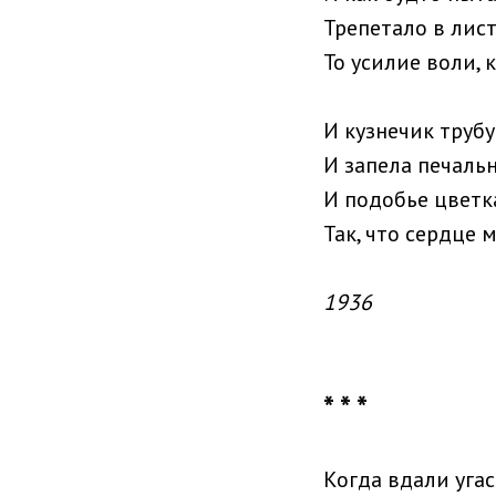
Трепетало в лис
То усилие воли, 
И кузнечик трубу
И запела печальн
И подобье цветк
Так, что сердце 
1936
* * *
Когда вдали уга