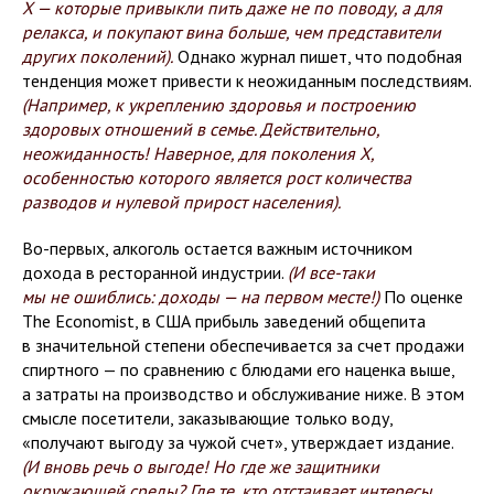
X — которые привыкли пить даже не по поводу, а для
релакса, и покупают вина больше, чем представители
других поколений).
Однако журнал пишет, что подобная
тенденция может привести к неожиданным последствиям.
(Например, к укреплению здоровья и построению
здоровых отношений в семье. Действительно,
неожиданность! Наверное, для поколения X,
особенностью которого является рост количества
разводов и нулевой прирост населения).
Во-первых, алкоголь остается важным источником
дохода в ресторанной индустрии.
(И все-таки
мы не ошиблись: доходы — на первом месте!)
По оценке
The Economist, в США прибыль заведений общепита
в значительной степени обеспечивается за счет продажи
спиртного — по сравнению с блюдами его наценка выше,
а затраты на производство и обслуживание ниже. В этом
смысле посетители, заказывающие только воду,
«получают выгоду за чужой счет», утверждает издание.
(И вновь речь о выгоде! Но где же защитники
окружающей среды? Где те, кто отстаивает интересы