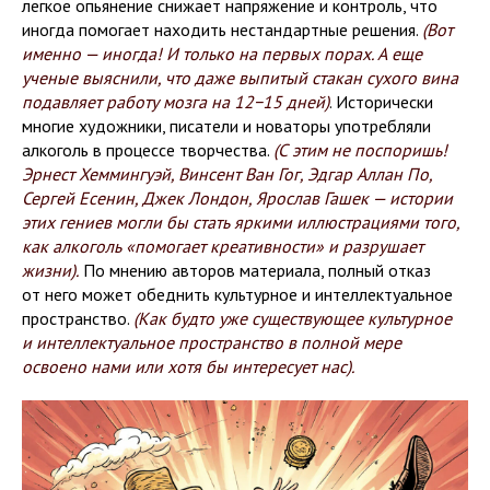
легкое опьянение снижает напряжение и контроль, что
иногда помогает находить нестандартные решения.
(Вот
именно — иногда! И только на первых порах. А еще
ученые выяснили, что даже выпитый стакан сухого вина
подавляет работу мозга на 12−15 дней)
. Исторически
многие художники, писатели и новаторы употребляли
алкоголь в процессе творчества.
(С этим не поспоришь!
Эрнест Хеммингуэй, Винсент Ван Гог, Эдгар Аллан По,
Сергей Есенин, Джек Лондон, Ярослав Гашек — истории
этих гениев могли бы стать яркими иллюстрациями того,
как алкоголь «помогает креативности» и разрушает
жизни).
По мнению авторов материала, полный отказ
от него может обеднить культурное и интеллектуальное
пространство.
(Как будто уже существующее культурное
и интеллектуальное пространство в полной мере
освоено нами или хотя бы интересует нас).