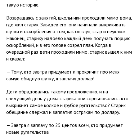
такую историю.
Возвращаясь с занятий, школьники проходили мимо дома,
где жил старик. Завидев его, они начинали выкрикивать
шутки и оскорбления о том, как он глуп, стар и неуклюж.
Наконец, старику надоело каждый день получать порцию
оскорблений, и в его голове созрел план. Когда в
очередной раз дети проходили мимо, старик вышел к ним
и сказал:
— Тому, кто завтра придумает и прокричит про меня
самую обидную шутку, я заплачу доллар!
Дети обрадовались такому предложению, и на
следующий день у дома старика они соревновались: кто
выкрикнет самое колкое и грубое ругательство? Старик
обещание сдержал и заплатил острякам по доллару.
— Завтра я заплачу по 25 центов всем, кто придумает
новые ругательства.