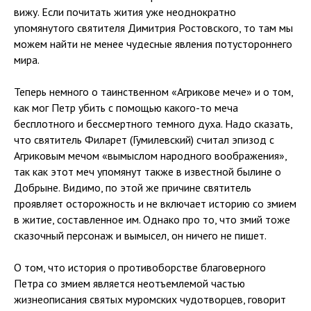
вижу. Если почитать жития уже неоднократно
упомянутого святителя Димитрия Ростовского, то там мы
можем найти не менее чудесные явления потустороннего
мира.
Теперь немного о таинственном «Агрикове мече» и о том,
как мог Петр убить с помощью какого-то меча
бесплотного и бессмертного темного духа. Надо сказать,
что святитель Филарет (Гумилевский) считал эпизод с
Агриковым мечом «вымыслом народного воображения»,
так как этот меч упомянут также в известной былине о
Добрыне. Видимо, по этой же причине святитель
проявляет осторожность и не включает историю со змием
в житие, составленное им. Однако про то, что змий тоже
сказочный персонаж и вымысел, он ничего не пишет.
О том, что история о противоборстве благоверного
Петра со змием является неотъемлемой частью
жизнеописания святых муромских чудотворцев, говорит