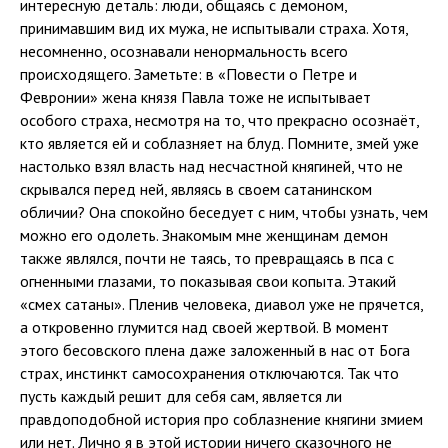
интересную деталь: люди, общаясь с демоном,
принимавшим вид их мужа, не испытывали страха. Хотя,
несомненно, осознавали ненормальность всего
происходящего. Заметьте: в «Повести о Петре и
Февронии» жена князя Павла тоже не испытывает
особого страха, несмотря на то, что прекрасно осознаёт,
кто является ей и соблазняет на блуд. Помните, змей уже
настолько взял власть над несчастной княгиней, что не
скрывался перед ней, являясь в своем сатанинском
обличии? Она спокойно беседует с ним, чтобы узнать, чем
можно его одолеть. Знакомым мне женщинам демон
также являлся, почти не таясь, то превращаясь в пса с
огненными глазами, то показывая свои копыта. Этакий
«смех сатаны». Пленив человека, диавол уже не прячется,
а откровенно глумится над своей жертвой. В момент
этого бесовского плена даже заложенный в нас от Бога
страх, инстинкт самосохранения отключаются. Так что
пусть каждый решит для себя сам, является ли
правдоподобной история про соблазнение княгини змием
или нет. Лично я в этой истории ничего сказочного не