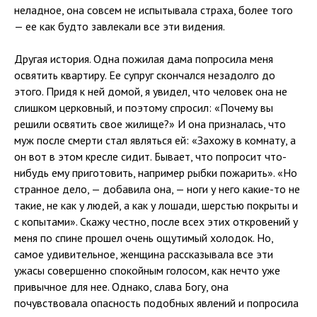
неладное, она совсем не испытывала страха, более того
— ее как будто завлекали все эти видения.
Другая история. Одна пожилая дама попросила меня
освятить квартиру. Ее супруг скончался незадолго до
этого. Придя к ней домой, я увидел, что человек она не
слишком церковный, и поэтому спросил: «Почему вы
решили освятить свое жилище?» И она призналась, что
муж после смерти стал являться ей: «Захожу в комнату, а
он вот в этом кресле сидит. Бывает, что попросит что-
нибудь ему приготовить, например рыбки пожарить». «Но
странное дело, — добавила она, — ноги у него какие-то не
такие, не как у людей, а как у лошади, шерстью покрыты и
с копытами». Скажу честно, после всех этих откровений у
меня по спине прошел очень ощутимый холодок. Но,
самое удивительное, женщина рассказывала все эти
ужасы совершенно спокойным голосом, как нечто уже
привычное для нее. Однако, слава Богу, она
почувствовала опасность подобных явлений и попросила