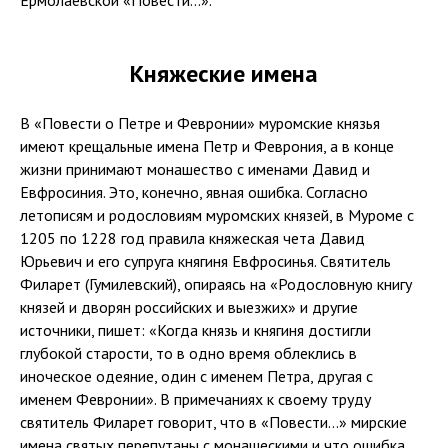
Княжеские имена
В «Повести о Петре и Февронии» муромские князья
имеют крещальные имена Петр и Феврония, а в конце
жизни принимают монашество с именами Давид и
Евфросиния. Это, конечно, явная ошибка. Согласно
летописям и родословиям муромских князей, в Муроме с
1205 по 1228 год правила княжеская чета Давид
Юрьевич и его супруга княгиня Евфросинья. Святитель
Филарет (Гумилевский), опираясь на «Родословную книгу
князей и дворян российских и выезжих» и другие
источники, пишет: «Когда князь и княгиня достигли
глубокой старости, то в одно время облеклись в
иноческое одеяние, один с именем Петра, другая с
именем Февронии». В примечаниях к своему труду
святитель Филарет говорит, что в «Повести…» мирские
имена святых перепутаны с монашескими и что ошибка