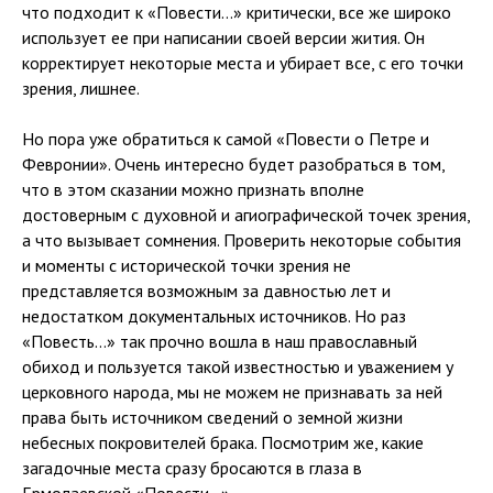
что подходит к «Повести…» критически, все же широко
использует ее при написании своей версии жития. Он
корректирует некоторые места и убирает все, с его точки
зрения, лишнее.
Но пора уже обратиться к самой «Повести о Петре и
Февронии». Очень интересно будет разобраться в том,
что в этом сказании можно признать вполне
достоверным с духовной и агиографической точек зрения,
а что вызывает сомнения. Проверить некоторые события
и моменты с исторической точки зрения не
представляется возможным за давностью лет и
недостатком документальных источников. Но раз
«Повесть…» так прочно вошла в наш православный
обиход и пользуется такой известностью и уважением у
церковного народа, мы не можем не признавать за ней
права быть источником сведений о земной жизни
небесных покровителей брака. Посмотрим же, какие
загадочные места сразу бросаются в глаза в
Ермолаевской «Повести…».