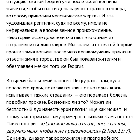
ситуацию: святой Георгий уже после своей кончины
является, чтобы спасти дочь царя от страшного ящера,
которому приносили человеческие жертвы. И эта
чудовищная рептилия, судя по всему, имела не
инфернальное, а вполне земное происхождение.
Некоторые исследователи считают его одним из
сохранившихся динозавров. Мы знаем, что святой Георгий
пронзил змия копьем, после чего великомученик приказал
отвести змия в город, где он был показан жителям и
обезглавлен мечом того же Георгия.
Во время битвы змий наносит Петру раны: там, куда
попала его кровь, появляются язвы, от которых князь
испытывает тяжкие страдания, — его поражает болезнь,
подобная проказе. Возможно ли это? Может ли
бесплотный дух нанести урон плоти? Еще как может! И
«тому в истории мы тьму примеров слышим». Сам апостол
Павел говорит:
«Дано мне жало в плоть, ангел сатаны,
удручать меня, чтобы я не превозносился» (2 Кор. 12: 7).
Однажды диавол так вооружился на преподобного