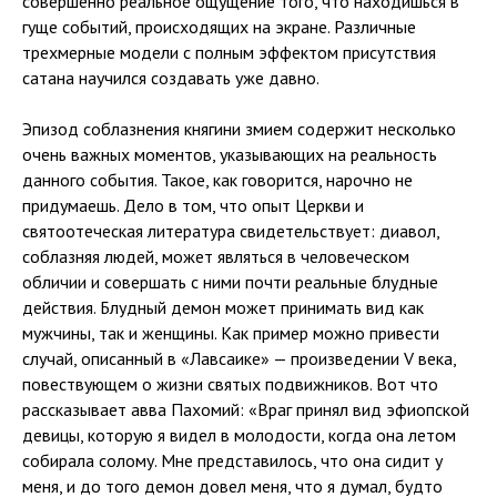
совершенно реальное ощущение того, что находишься в
гуще событий, происходящих на экране. Различные
трехмерные модели с полным эффектом присутствия
сатана научился создавать уже давно.
Эпизод соблазнения княгини змием содержит несколько
очень важных моментов, указывающих на реальность
данного события. Такое, как говорится, нарочно не
придумаешь. Дело в том, что опыт Церкви и
святоотеческая литература свидетельствует: диавол,
соблазняя людей, может являться в человеческом
обличии и совершать с ними почти реальные блудные
действия. Блудный демон может принимать вид как
мужчины, так и женщины. Как пример можно привести
случай, описанный в «Лавсаике» — произведении V века,
повествующем о жизни святых подвижников. Вот что
рассказывает авва Пахомий: «Враг принял вид эфиопской
девицы, которую я видел в молодости, когда она летом
собирала солому. Мне представилось, что она сидит у
меня, и до того демон довел меня, что я думал, будто