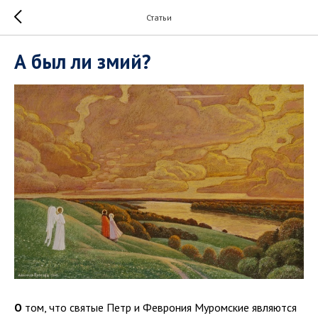
Статьи
А был ли змий?
О
том, что святые Петр и Феврония Муромские являются