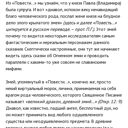
Из «Повести…» мы узнаём, что у князя Павла (Владимира)
была супруга. И вот «диавол, испокон веку ненавидящий
благо человеческого рода, послал жене князя на блудное
дело злого крылатого змея»
(здесь и далее «Повесть…»
цитируется в русском переводе. – прот. П.Г.).
Этот змей
почему-то видится некоторым исследователям самым
фантастическим и нереальным персонажем данного
сказания. Скептически настроенные, они тут же начинают
видеть здесь сказки об Огненном змии и проводить
параллели с какими-то уже совсем не славянскими
мифами.
Змей, упомянутый в «Повести…», конечно же, просто
некий виртуальный морок, личина, принимаемая на себя
врагом рода человеческого, которого Священное Писание
называет
«великий дракон, древний змий…» (Откр. 12: 9)
.
Диавол, как известно, падший ангел, бесплотный дух, но
он может принимать вид любого одушевленного
существа или неодушевленного предмета. В древние
времена диавол любил являться нашим предкам (да и