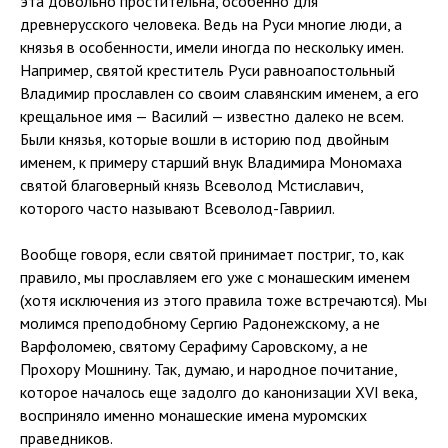
эта довольно простительна, особенно для
древнерусского человека. Ведь на Руси многие люди, а
князья в особенности, имели иногда по нескольку имен.
Например, святой креститель Руси равноапостольный
Владимир прославлен со своим славянским именем, а его
крещальное имя — Василий — известно далеко не всем.
Были князья, которые вошли в историю под двойным
именем, к примеру старший внук Владимира Мономаха
святой благоверный князь Всеволод Мстиславич,
которого часто называют Всеволод-Гавриил.
Вообще говоря, если святой принимает постриг, то, как
правило, мы прославляем его уже с монашеским именем
(хотя исключения из этого правила тоже встречаются). Мы
молимся преподобному Сергию Радонежскому, а не
Варфоломею, святому Серафиму Саровскому, а не
Прохору Мошнину. Так, думаю, и народное почитание,
которое началось еще задолго до канонизации XVI века,
восприняло именно монашеские имена муромских
праведников.