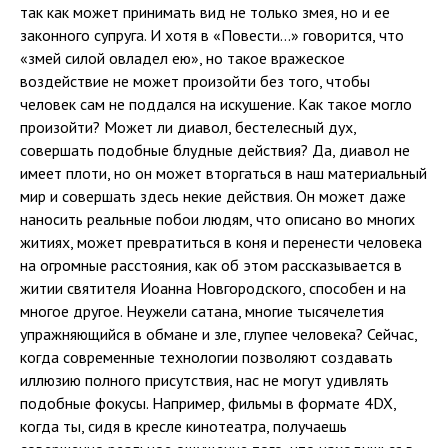
так как может принимать вид не только змея, но и ее
законного супруга. И хотя в «Повести…» говорится, что
«змей силой овладел ею», но такое вражеское
воздействие не может произойти без того, чтобы
человек сам не поддался на искушение. Как такое могло
произойти? Может ли диавол, бестелесный дух,
совершать подобные блудные действия? Да, диавол не
имеет плоти, но он может вторгаться в наш материальный
мир и совершать здесь некие действия. Он может даже
наносить реальные побои людям, что описано во многих
житиях, может превратиться в коня и перенести человека
на огромные расстояния, как об этом рассказывается в
житии святителя Иоанна Новгородского, способен и на
многое другое. Неужели сатана, многие тысячелетия
упражняющийся в обмане и зле, глупее человека? Сейчас,
когда современные технологии позволяют создавать
иллюзию полного присутствия, нас не могут удивлять
подобные фокусы. Например, фильмы в формате 4DX,
когда ты, сидя в кресле кинотеатра, получаешь