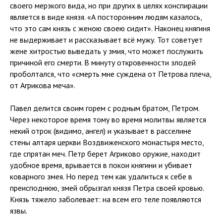
своего мерзкого вида, но при других в целях конспирации
является в виде князя. «А посторонним людям казалось,
что это сам князь с женою своею сидит». Наконец княгиня
не выдерживает и рассказывает всё мужу. Тот советует
жене хитростью выведать у змия, что может послужить
причиной его смерти. В минуту откровенности злодей
проболтался, что «смерть мне суждена от Петрова плеча,
от Агрикова меча».
Павел делится своим горем с родным братом, Петром.
Через некоторое время тому во время молитвы является
некий отрок (видимо, ангел) и указывает в расселине
стены алтаря церкви Воздвиженского монастыря место,
где спрятан меч. Петр берет Агриково оружие, находит
удобное время, врывается в покои княгини и убивает
коварного змея. Но перед тем как удалиться к себе в
преисподнюю, змей обрызгал князя Петра своей кровью.
Князь тяжело заболевает: на всем его теле появляются
язвы.