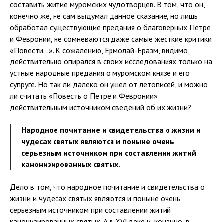
составить житие муромских чудотворцев. В том, что он,
конечно же, не сам выдумал данное сказание, но лишь
обработал существующие предания о благоверных Петре
и Февронии, не сомневаются даже самые жесткие критики
«Повести…». К сожалению, Ермолай-Еразм, видимо,
действительно опирался в своих исследованиях только на
устные народные предания о муромском князе и его
супруге. Но так ли далеко он ушел от летописей, и можно
ли считать «Повесть о Петре и Февронии»
действительным источником сведений об их жизни?
Народное почитание и свидетельства о жизни и
чудесах святых являются и поныне очень
серьезным источником при составлении житий
канонизированных святых.
Дело в том, что народное почитание и свидетельства о
жизни и чудесах святых являются и поныне очень
серьезным источником при составлении житий
канонизированных святых. А в XVI веке и, конечно, в