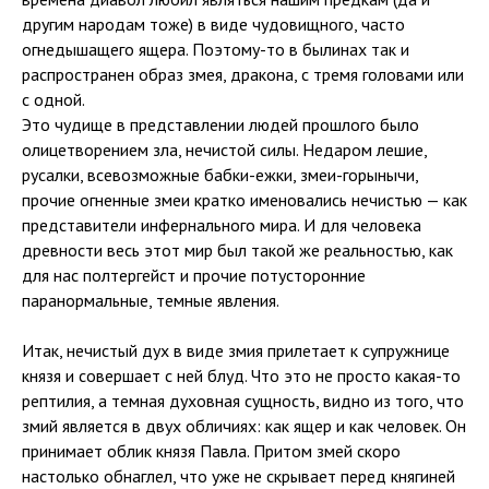
другим народам тоже) в виде чудовищного, часто
огнедышащего ящера. Поэтому-то в былинах так и
распространен образ змея, дракона, с тремя головами или
с одной.
Это чудище в представлении людей прошлого было
олицетворением зла, нечистой силы. Недаром лешие,
русалки, всевозможные бабки-ежки, змеи-горынычи,
прочие огненные змеи кратко именовались нечистью — как
представители инфернального мира. И для человека
древности весь этот мир был такой же реальностью, как
для нас полтергейст и прочие потусторонние
паранормальные, темные явления.
Итак, нечистый дух в виде змия прилетает к супружнице
князя и совершает с ней блуд. Что это не просто какая-то
рептилия, а темная духовная сущность, видно из того, что
змий является в двух обличиях: как ящер и как человек. Он
принимает облик князя Павла. Притом змей скоро
настолько обнаглел, что уже не скрывает перед княгиней