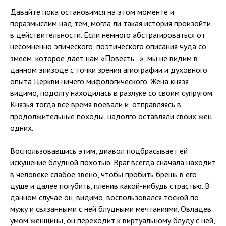
Давайте пока остановимся на этом моменте и
поразмыслим над тем, могла ли такая история произойти
в действительности. Если немного абстрагироваться от
несомненно эпического, поэтического описания чуда со
змеем, которое дает нам «Повесть…», мы не видим в
данном эпизоде с точки зрения агиографии и духовного
опыта Церкви ничего мифологического. Жена князя,
видимо, подолгу находилась в разлуке со своим супругом.
Князья тогда все время воевали и, отправляясь в
продолжительные походы, надолго оставляли своих жен
одних.
Воспользовавшись этим, диавол подбрасывает ей
искушение блудной похотью. Враг всегда сначала находит
в человеке слабое звено, чтобы пробить брешь в его
душе и далее погубить, пленив какой-нибудь страстью. В
данном случае он, видимо, воспользовался тоской по
мужу и связанными с ней блудными мечтаниями. Овладев
умом женщины, он переходит к виртуальному блуду с ней,