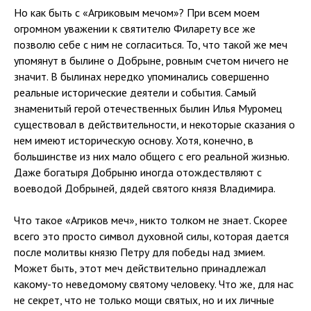
Но как быть с «Агриковым мечом»? При всем моем
огромном уважении к святителю Филарету все же
позволю себе с ним не согласиться. То, что такой же меч
упомянут в былине о Добрыне, ровным счетом ничего не
значит. В былинах нередко упоминались совершенно
реальные исторические деятели и события. Самый
знаменитый герой отечественных былин Илья Муромец
существовал в действительности, и некоторые сказания о
нем имеют историческую основу. Хотя, конечно, в
большинстве из них мало общего с его реальной жизнью.
Даже богатыря Добрыню иногда отождествляют с
воеводой Добрыней, дядей святого князя Владимира.
Что такое «Агриков меч», никто толком не знает. Скорее
всего это просто символ духовной силы, которая дается
после молитвы князю Петру для победы над змием.
Может быть, этот меч действительно принадлежал
какому-то неведомому святому человеку. Что же, для нас
не секрет, что не только мощи святых, но и их личные