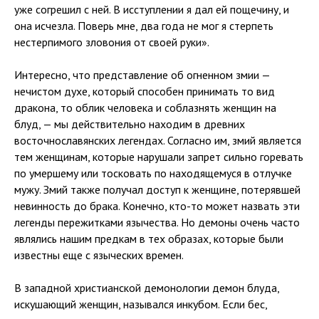
уже согрешил с ней. В исступлении я дал ей пощечину, и
она исчезла. Поверь мне, два года не мог я стерпеть
нестерпимого зловония от своей руки».
Интересно, что представление об огненном змии —
нечистом духе, который способен принимать то вид
дракона, то облик человека и соблазнять женщин на
блуд, — мы действительно находим в древних
восточнославянских легендах. Согласно им, змий является
тем женщинам, которые нарушали запрет сильно горевать
по умершему или тосковать по находящемуся в отлучке
мужу. Змий также получал доступ к женщине, потерявшей
невинность до брака. Конечно, кто-то может назвать эти
легенды пережитками язычества. Но демоны очень часто
являлись нашим предкам в тех образах, которые были
известны еще с языческих времен.
В западной христианской демонологии демон блуда,
искушающий женщин, назывался инкубом. Если бес,