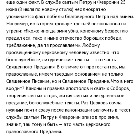
еще один факт. В службе святым Петру и Февронии 25
июня (8 июля по новому стилю) неоднократно
упоминается факт победы благоверного Петра над змием.
Например, во втором тропаре третьей песни канона на
утрени: «Якоже иногда змия убив, конечному безвестию
предал еси, тако и ныне отечество борющих победи,
треблаженне, да тя прославляем». Любому
просвещенному церковному человеку известно, что
богослужебные, литургические тексты — это часть
Священного Предания. В отличие от протестантов, мы,
православные, имеем твердым основанием не только
Священное Писание, но и Священное Предание. Что в него
входит? Каноны и правила апостолов и святых Соборов,
творения святых отцов, жития святых и литургическое
предание, богослужебные тексты. Раз Церковь сочла
нужным почти сразу после канонизации включить в текст
службы святым Петру и Февронии эпизод про змия,
значит, так тому и быть — это часть церковного
православного Предания.