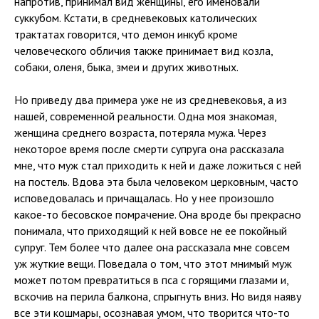
напротив, принимал вид женщины, его именовали
суккубом. Кстати, в средневековых католических
трактатах говорится, что демон инкуб кроме
человеческого обличия также принимает вид козла,
собаки, оленя, быка, змеи и других животных.
Но приведу два примера уже не из средневековья, а из
нашей, современной реальности. Одна моя знакомая,
женщина среднего возраста, потеряла мужа. Через
некоторое время после смерти супруга она рассказала
мне, что муж стал приходить к ней и даже ложиться с ней
на постель. Вдова эта была человеком церковным, часто
исповедовалась и причащалась. Но у нее произошло
какое-то бесовское помрачение. Она вроде бы прекрасно
понимала, что приходящий к ней вовсе не ее покойный
супруг. Тем более что далее она рассказала мне совсем
уж жуткие вещи. Поведала о том, что этот мнимый муж
может потом превратиться в пса с горящими глазами и,
вскочив на перила балкона, спрыгнуть вниз. Но видя наяву
все эти кошмары, осознавая умом, что творится что-то