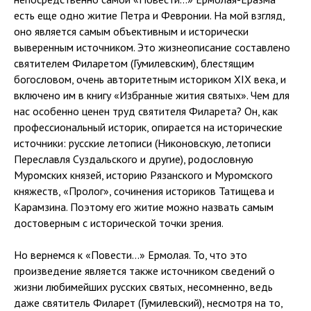
есть еще одно житие Петра и Февронии. На мой взгляд,
оно является самым объективным и исторически
выверенным источником. Это жизнеописание составлено
святителем Филаретом (Гумилевским), блестящим
богословом, очень авторитетным историком XIX века, и
включено им в книгу «Избранные жития святых». Чем для
нас особенно ценен труд святителя Филарета? Он, как
профессиональный историк, опирается на исторические
источники: русские летописи (Никоновскую, летописи
Переславля Суздальского и другие), родословную
Муромских князей, историю Рязанского и Муромского
княжеств, «Пролог», сочинения историков Татищева и
Карамзина. Поэтому его житие можно назвать самым
достоверным с исторической точки зрения.
Но вернемся к «Повести…» Ермолая. То, что это
произведение является также источником сведений о
жизни любимейших русских святых, несомненно, ведь
даже святитель Филарет (Гумилевский), несмотря на то,