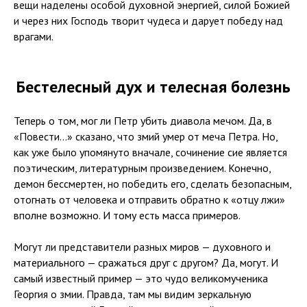
вещи наделены особой духовной энергией, силой Божией
и через них Господь творит чудеса и дарует победу над
врагами.
Бестелесный дух и телесная болезнь
Теперь о том, мог ли Петр убить диавола мечом. Да, в
«Повести…» сказано, что змий умер от меча Петра. Но,
как уже было упомянуто вначале, сочинение сие является
поэтическим, литературным произведением. Конечно,
демон бессмертен, но победить его, сделать безопасным,
отогнать от человека и отправить обратно к «отцу лжи»
вполне возможно. И тому есть масса примеров.
Могут ли представители разных миров — духовного и
материального — сражаться друг с другом? Да, могут. И
самый известный пример — это чудо великомученика
Георгия о змии. Правда, там мы видим зеркальную