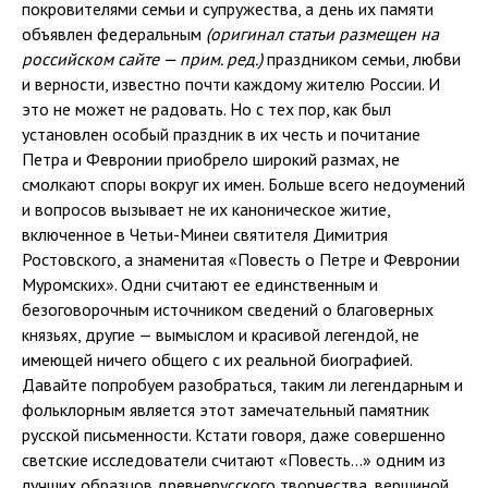
покровителями семьи и супружества, а день их памяти
объявлен федеральным
(оригинал статьи размещен на
российском сайте — прим. ред.)
праздником семьи, любви
и верности, известно почти каждому жителю России. И
это не может не радовать. Но с тех пор, как был
установлен особый праздник в их честь и почитание
Петра и Февронии приобрело широкий размах, не
смолкают споры вокруг их имен. Больше всего недоумений
и вопросов вызывает не их каноническое житие,
включенное в Четьи-Минеи святителя Димитрия
Ростовского, а знаменитая «Повесть о Петре и Февронии
Муромских». Одни считают ее единственным и
безоговорочным источником сведений о благоверных
князьях, другие — вымыслом и красивой легендой, не
имеющей ничего общего с их реальной биографией.
Давайте попробуем разобраться, таким ли легендарным и
фольклорным является этот замечательный памятник
русской письменности. Кстати говоря, даже совершенно
светские исследователи считают «Повесть…» одним из
лучших образцов древнерусского творчества, вершиной