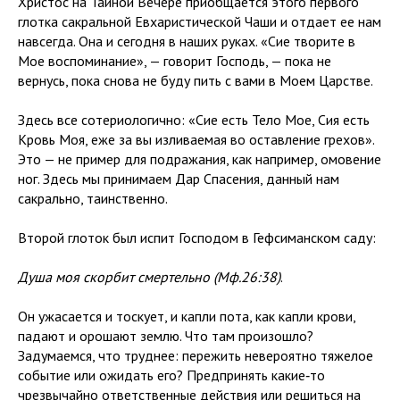
Христос на Тайной Вечере приобщается этого первого
глотка сакральной Евхаристической Чаши и отдает ее нам
навсегда. Она и сегодня в наших руках. «Сие творите в
Мое воспоминание», — говорит Господь, — пока не
вернусь, пока снова не буду пить с вами в Моем Царстве.
Здесь все сотериологично: «Сие есть Тело Мое, Сия есть
Кровь Моя, еже за вы изливаемая во оставление грехов».
Это — не пример для подражания, как например, омовение
ног. Здесь мы принимаем Дар Спасения, данный нам
сакрально, таинственно.
Второй глоток был испит Господом в Гефсиманском саду:
Душа моя скорбит смертельно
(Мф.26:38)
.
Он ужасается и тоскует, и капли пота, как капли крови,
падают и орошают землю. Что там произошло?
Задумаемся, что труднее: пережить невероятно тяжелое
событие или ожидать его? Предпринять какие‑то
чрезвычайно ответственные действия или решиться на