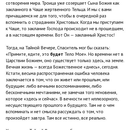
сотворения мира. Троица уже созерцает Сына Божия как
закланного в Чаше жертвенного Тельца. И мы с вами
причащаемся не для того, чтобы в очередной раз
вспомнить о страданиях Христовых. Когда мы приступаем
к Чаше, то заклание Господа происходит не в прошедшем,
а в настоящем времени. Вот Он — закланный Христос!
Тогда, на Тайной Вечере, Спаситель мог бы сказать:
«Примите, ядите, это
будет
Тело Мое». Но времени нет в
Царствии Божием, оно существует только здесь, на земле.
Вечная жизнь — всегда Божественное «днесь», сегодня.
Кстати, весьма распространенная ошибка человека
заключается в том, что он живет или прошлым, или
будущим: либо вечными воспоминаниями, либо
бесконечными мечтаниями, не замечая того мгновения,
которое «здесь и сейчас». В вечности нет иллюзорного,
несуществующего прошлого и будущего. Там не о чем
вспоминать и нет смысла рассуждать о том, что
произойдет завтра. Там все истинно, все реально.