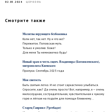
02.05.2024
ЦЕРКОВЬ
Смотрите также
Молитва верующего безбожника
Коли нет, так нет. Ну и что же?
Пережиток. Поповская муть.
Только я умоляю: Боже!
Для меня Ты немножечко будь!
Новый храм в честь сщмч. Владимира (Богоявленского),
митрополита Киевского
Прилуки. Сентябрь 2023 года
Моя святость
Быть святым легко. И не стоит саркастично улыбаться.
Спросите, как? Да очень просто! Вот, например, я — очень
милосердная, сострадательная, чувствительная к чужому
горю и лёгкая на подъём для помощи ближнему...
Старец Гавриил (Ургебадзе)