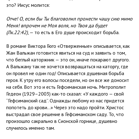
это? Иисус молится:
Отче! О, если бы Ты благоволил пронести чашу сию мимо
Меня! впрочем не Моя воля, но Твоя да будет
(Лк.22:42)
, — то есть в Его душе происходит борьба.
В романе Виктора Гюго «Отверженные» описывается, как
Жан Вальжан готовится явиться на суд и заявить о том,
что беглый каторжник — это он, иначе покарают другого.
А Вальжану так не хочется возвращаться на каторгу, где
он провел не один год! Описывается душевная борьба
героя. К утру его волосы поседели, но он все же доносит
на себя. Вот это и есть Гефсиманская ночь. Митрополит
Гедеон (1929–2003) как‑то сказал: «У каждого — свой
“Гефсиманский сад”. Однажды любому из нас придется
попотеть до крови…» Через это надо пройти. Христос
выстрадал свое решение в Гефсиманском саду. То, что
произошло сакрально в Сионской горнице, душевно
случилось именно там.