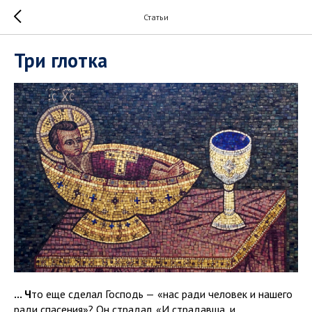
Статьи
Три глотка
... Ч
то еще сделал Господь —
«нас ради человек и нашего
ради спасения»? Он страдал. «И страдавша, и