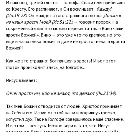
И наконец, третий глоток — Голгофа. Спасителя прибивают
ко Кресту, Его распинают, и Он восклицает:
Жажду!
(Ин.19:28)
. Он жаждет этого страшного глотка.
Дрожжи
из чаши ярости Моей
(Ис.51:22)
, — говорит пророк. На
современный язык это можно перевести так: «Вино чаши
ярости Божией». Вино — это уже что‑то крепкое, но это
еще и чаша гнева Божия, и даже не просто гнева, а ярости
Божией!
Как же это страшно: Бог пришел в ярость! И вот этот
глоток происходит здесь, на Голгофе…
Иисус взывает:
Отче! прости им, ибо не знают, что делают (Лк.23:34)
.
Так гнев Божий отводится от людей. Христос принимает
на Себя и его. Испив от этой чаши и вскрикнув громко,
испустил дух. Так на Голгофе совершилось наше спасение.
И в этом — вся суть. Можно верить в то, что Иисус