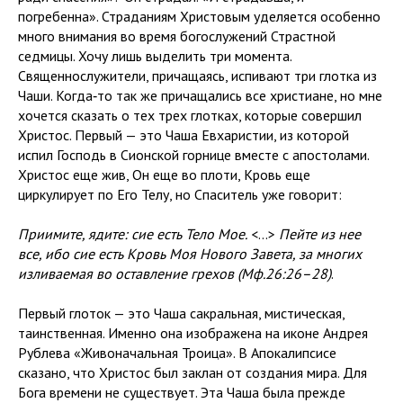
погребенна». Страданиям Христовым уделяется особенно
много внимания во время богослужений Страстной
седмицы. Хочу лишь выделить три момента.
Священнослужители, причащаясь, испивают три глотка из
Чаши. Когда‑то так же причащались все христиане, но мне
хочется сказать о тех трех глотках, которые совершил
Христос. Первый — это Чаша Евхаристии, из которой
испил Господь в Сионской горнице вместе с апостолами.
Христос еще жив, Он еще во плоти, Кровь еще
циркулирует по Его Телу, но Спаситель уже говорит:
Приимите, ядите: сие есть Тело Мое.
<…>
Пейте из нее
все, ибо сие есть Кровь Моя Нового Завета, за многих
изливаемая во оставление грехов
(Мф.26:26–28)
.
Первый глоток — это Чаша сакральная, мистическая,
таинственная. Именно она изображена на иконе Андрея
Рублева «Живоначальная Троица». В Апокалипсисе
сказано, что Христос был заклан от создания мира. Для
Бога времени не существует. Эта Чаша была прежде