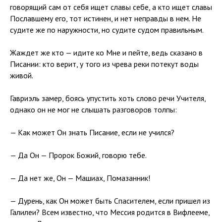
говорящий сам от себя ищет славы себе, а кто ищет славы
Пославшему его, тот истинен, и нет неправды в нем. Не
судите же по наружности, но судите судом правильным.
Жаждет же кто — идите ко Мне и пейте, ведь сказано в
Писании: кто верит, у того из чрева реки потекут воды
живой.
Гавриэль замер, боясь упустить хоть слово речи Учителя,
однако он не мог не слышать разговоров толпы:
— Как может Он знать Писание, если не учился?
— Да Он — Пророк Божий, говорю тебе.
— Да нет же, Он — Машиах, Помазанник!
— Дурень, как Он может быть Спасителем, если пришел из
Галилеи? Всем известно, что Мессия родится в Вифлееме,