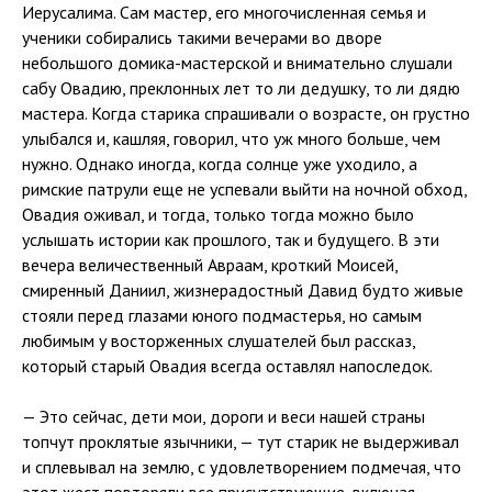
Иерусалима. Сам мастер, его многочисленная семья и
ученики собирались такими вечерами во дворе
небольшого домика-мастерской и внимательно слушали
сабу Овадию, преклонных лет то ли дедушку, то ли дядю
мастера. Когда старика спрашивали о возрасте, он грустно
улыбался и, кашляя, говорил, что уж много больше, чем
нужно. Однако иногда, когда солнце уже уходило, а
римские патрули еще не успевали выйти на ночной обход,
Овадия оживал, и тогда, только тогда можно было
услышать истории как прошлого, так и будущего. В эти
вечера величественный Авраам, кроткий Моисей,
смиренный Даниил, жизнерадостный Давид будто живые
стояли перед глазами юного подмастерья, но самым
любимым у восторженных слушателей был рассказ,
который старый Овадия всегда оставлял напоследок.
— Это сейчас, дети мои, дороги и веси нашей страны
топчут проклятые язычники, — тут старик не выдерживал
и сплевывал на землю, с удовлетворением подмечая, что