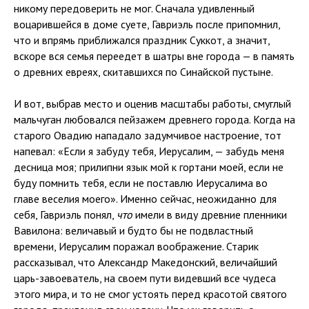
никому передоверить не мог. Сначала удивленный
воцарившейся в доме суете, Гавриэль после припомнил,
что и впрямь приближался праздник Суккот, а значит,
вскоре вся семья переедет в шатры вне города — в память
о древних евреях, скитавшихся по Синайской пустыне.
И вот, выбрав место и оценив масштабы работы, смуглый
мальчуган любовался пейзажем древнего города. Когда на
старого Овадию нападало задумчивое настроение, тот
напевал: «Если я забуду тебя, Иерусалим, — забудь меня
десница моя; прилипни язык мой к гортани моей, если не
буду помнить тебя, если не поставлю Иерусалима во
главе веселия моего». Именно сейчас, неожиданно для
себя, Гавриэль понял,
что
имели в виду древние пленники
Вавилона: величавый и будто бы не подвластный
времени, Иерусалим поражал воображение. Старик
рассказывал, что Александр Македонский, величайший
царь-завоеватель, на своем пути видевший все чудеса
этого мира, и то не смог устоять перед красотой святого