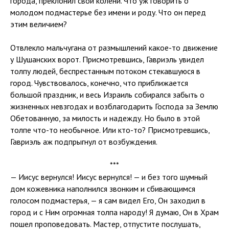
города, преклонил свои колени. Что уж говорить о
молодом подмастерье без имени и роду. Что он перед
этим величием?
Отвлекло мальчугана от размышлений какое-то движение
у Шушанских ворот. Присмотревшись, Гавриэль увидел
толпу людей, беспрестанным потоком стекавшуюся в
город. Чувствовалось, конечно, что приближается
большой праздник, и весь Израиль собирался забыть о
жизненных невзгодах и возблагодарить Господа за Землю
Обетованную, за милость и надежду. Но было в этой
толпе что-то необычное. Или кто-то? Присмотревшись,
Гавриэль аж подпрыгнул от возбуждения.
***
— Иисус вернулся! Иисус вернулся! — и без того шумный
дом кожевника наполнился звонким и сбивающимся
голосом подмастерья, — я сам видел Его, Он заходил в
город и с Ним огромная толпа народу! Я думаю, Он в Храм
пошел проповедовать. Мастер, отпустите послушать,