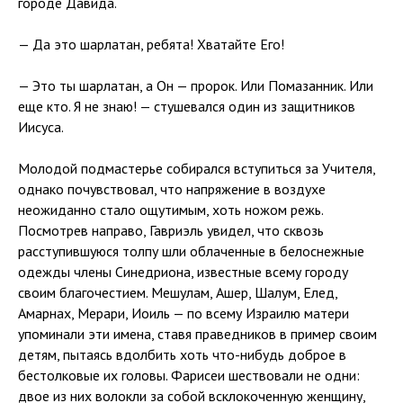
городе Давида.
— Да это шарлатан, ребята! Хватайте Его!
— Это ты шарлатан, а Он — пророк. Или Помазанник. Или
еще кто. Я не знаю! — стушевался один из защитников
Иисуса.
Молодой подмастерье собирался вступиться за Учителя,
однако почувствовал, что напряжение в воздухе
неожиданно стало ощутимым, хоть ножом режь.
Посмотрев направо, Гавриэль увидел, что сквозь
расступившуюся толпу шли облаченные в белоснежные
одежды члены Синедриона, известные всему городу
своим благочестием. Мешулам, Ашер, Шалум, Елед,
Амарнах, Мерари, Иоиль — по всему Израилю матери
упоминали эти имена, ставя праведников в пример своим
детям, пытаясь вдолбить хоть что-нибудь доброе в
бестолковые их головы. Фарисеи шествовали не одни:
двое из них волокли за собой всклокоченную женщину,