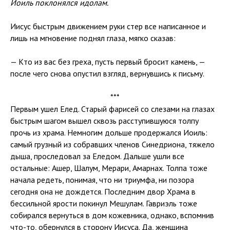
Иоиль поклонялся идолам.
Иисус быстрым движением руки стер все написанное и
лишь на мгновение поднял глаза, мягко сказав:
— Кто из вас без греха, пусть первый бросит камень, —
после чего снова опустил взгляд, вернувшись к письму.
***
Первым ушел Елед. Старый фарисей со слезами на глазах
быстрым шагом вышел сквозь расступившуюся толпу
прочь из храма. Немногим дольше продержался Иоиль:
самый грузный из собравших членов Синедриона, тяжело
дыша, проследовал за Еледом. Дальше ушли все
остальные: Ашер, Шалум, Мерари, Амарнах. Толпа тоже
начала редеть, понимая, что ни триумфа, ни позора
сегодня она не дождется. Последним двор Храма в
бессильной ярости покинул Мешулам. Гавриэль тоже
собирался вернуться в дом кожевника, однако, вспомнив
что-то, обернулся в сторону Иисуса. Да, женщина