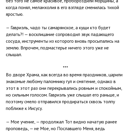
без того не самое красивое, пробороздили морщины, а
когда понял, меланхолия в его взгляде сменилась тихой
яростью.
— Гавриэль, чадо ты самарянское, а кущи кто будет
делать?! — восклицание сопроводил звук падающего
сосуда, инструменты из которого вновь просыпались на
землю. Впрочем, подмастерье ничего этого уже не
слышал.
***
Во дворе Храма, как всегда во время праздников, царили
знакомые любому паломнику гул и смятение, однако в
этот в этот раз они перекрывались ровным и спокойным,
но сильным голосом. Гавриэль уже слышал его раньше, и
поэтому смело отправился продираться сквозь толпу
поближе к Иисусу.
— Мое учение, — продолжал Тот видно начатую ранее
проповедь, — не Мое, но Пославшего Меня, ведь