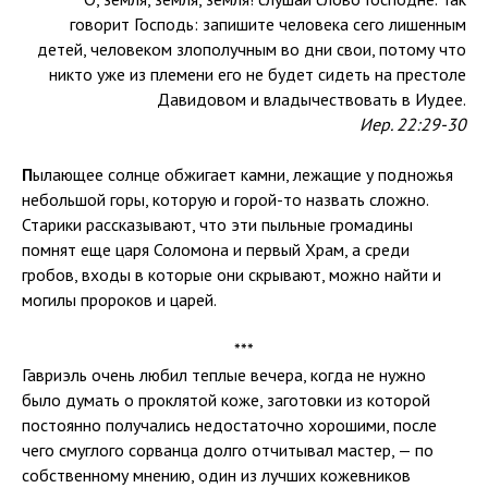
говорит Господь: запишите человека сего лишенным
детей, человеком злополучным во дни свои, потому что
никто уже из племени его не будет сидеть на престоле
Давидовом и владычествовать в Иудее.
Иер. 22:29-30
П
ылающее солнце обжигает камни, лежащие у подножья
небольшой горы, которую и горой-то назвать сложно.
Старики рассказывают, что эти пыльные громадины
помнят еще царя Соломона и первый Храм, а среди
гробов, входы в которые они скрывают, можно найти и
могилы пророков и царей.
***
Гавриэль очень любил теплые вечера, когда не нужно
было думать о проклятой коже, заготовки из которой
постоянно получались недостаточно хорошими, после
чего смуглого сорванца долго отчитывал мастер, — по
собственному мнению, один из лучших кожевников