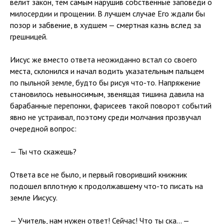
велит закон, тем самым нарушив собственные заповеди о
милосердии и прощении. В лучшем случае Его ждали бы
позор и забвение, в худшем — смертная казнь вслед за
грешницей.
Иисус же вместо ответа неожиданно встал со своего
места, склонился и начал водить указательным пальцем
по пыльной земле, будто бы рисуя что-то. Напряжение
становилось невыносимым, звенящая тишина давила на
барабанные перепонки, фарисеев такой поворот событий
явно не устраивал, поэтому среди молчания прозвучал
очередной вопрос:
— Ты что скажешь?
Ответа все не было, и первый говоривший книжник
подошел вплотную к продолжавшему что-то писать на
земле Иисусу.
— Учитель, нам нужен ответ! Сейчас! Что ты ска… —