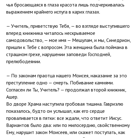
чья бросающаяся в глаза красота лишь подчеркивалась
выражением крайнего испуга в карих глазах.
— Учитель, приветствую Тебя, — во взгляде выступившего
вперед книжника читалось нескрываемое
самодовольство, — мое имя — Мешулам, и мы, Синедрион,
пришли к Тебе с вопросом. Эта женщина была поймана в
страшном грехе, нарушении заповеди Господней,
прелюбодеянии.
— По законам праотца нашего Моисея, наказание за это
преступление одно — смерть. Побивание камнями.
Согласен ли Ты, Учитель? — продолжал второй книжник,
Ашер.
Во дворе Храма наступила гробовая тишина. Гавриэлю
показалось, будто он услышал, как его сердце
проваливается в пятки: все ждали, что ответит Иисус.
Вариантов было два: или по милосердию, свойственному
Ему, нарушит закон Моисеев, или скажет поступать, как