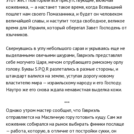
этот жест повторяли все присутствующие, включая
кожевника, — а настанет такое время, когда Всевышний
пошлет нам своего Помазанника, и будет он человеком
величайшей славы, и наступит тогда свободное, великое
время для Израиля, который оберегал Завет Господень от
язычников.
Свернувшись в углу небольшого сарая и укрываясь еще не
выделанными овечьими шкурами, Гавриэль представлял
себе могучего Царя, мечом отрубающего римскому орлу
голову. Буквы S.P.Q.R разлетались в разные стороны, и
штандарт валился на землю, уступая дорогу новому
властителю мира — израильскому народу и его Господу.
Наутро же его снова ждала ненавистная выделка кожи.
***
Однако утром мастер сообщил, что Гавриэль
отправляется на Масличную гору готовить кущу. Сам же
кожевник собирался на рынок выбирать финики послаще
— работа, которую, в отличие от постройки сукки, он