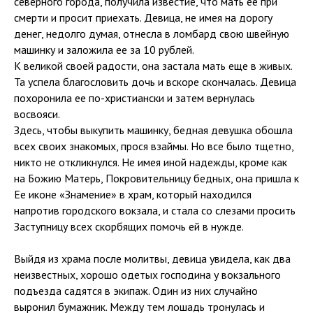
северного города, получила известие, что мать ее при
смерти и просит приехать. Девица, не имея на дорогу
денег, недолго думая, отнесла в ломбард свою швейную
машинку и заложила ее за 10 рублей.
К великой своей радости, она застала мать еще в живых.
Та успела благословить дочь и вскоре скончалась. Девица
похоронила ее по-христиански и затем вернулась
восвояси.
Здесь, чтобы выкупить машинку, бедная девушка обошла
всех своих знакомых, прося взаймы. Но все было тщетно,
никто не откликнулся. Не имея иной надежды, кроме как
на Божию Матерь, Покровительницу бедных, она пришла к
Ее иконе «Знамение» в храм, который находился
напротив городского вокзала, и стала со слезами просить
Заступницу всех скорбящих помочь ей в нужде.
Выйдя из храма после молитвы, девица увидела, как два
неизвестных, хорошо одетых господина у вокзального
подъезда садятся в экипаж. Один из них случайно
выронил бумажник. Между тем лошадь тронулась и