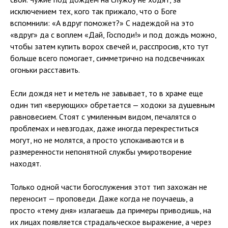
исключением тех, кого так прижало, что о Боге
вспомнили: «А вдруг поможет?» С надеждой на это
«вдруг» да с воплем «Дай, Господи!» и под дождь можно,
чтобы затем купить ворох свечей и, расспросив, кто тут
больше всего помогает, симметрично на подсвечниках
огоньки расставить.
Если дождя нет и метель не завывает, то в храме еще
один тип «верующих» обретается — ходоки за душевным
равновесием. Стоят с умиленным видом, печалятся о
проблемах и невзгодах, даже иногда перекреститься
могут, но не молятся, а просто успокаиваются и в
размеренности непонятной службы умиротворение
находят.
Только одной части богослужения этот тип захожан не
переносит — проповеди. Даже когда не поучаешь, а
просто «тему дня» излагаешь да примеры приводишь, на
их лицах появляется страдальческое выражение, а через