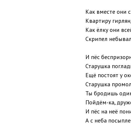
Как вместе они 
Квартиру гирлян
Как ёлку они все
Скрипел небывал
И пёс беспризор
Старушка поглади
Ещё постоят у о
Старушка промол
Ты бродишь один
Пойдём-ка, дружо
И пёс на неё по
А с неба посыпле