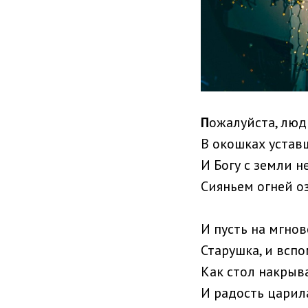
П
ожалуйста, люд
В окошках устав
И Богу с земли 
Сияньем огней о
И пусть на мгнов
Старушка, и вспо
Как стол накрыв
И радость царила