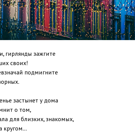
и, гирлянды зажгите
ших своих!
невзначай подмигните
зорных.
енье застынет у дома
мнит о том,
ала для близких, знакомых,
 кругом...