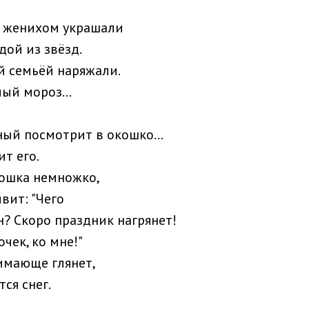
с женихом украшали
дой из звёзд.
й семьёй наряжали.
ый мороз...
ный посмотрит в окошко...
т его.
кошка немножко,
вит: "Чего
? Скоро праздник нагрянет!
чек, ко мне!"
нимающе глянет,
тся снег.