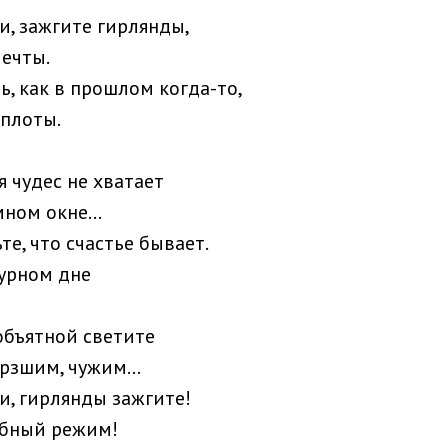
и, зажгите гирлянды,
мечты.
ь, как в прошлом когда-то,
плоты.
я чудес не хватает
ном окне...
те, что счастье бывает.
урном дне
бъятной светите
ёрзшим, чужим…
и, гирлянды зажгите!
бный режим!