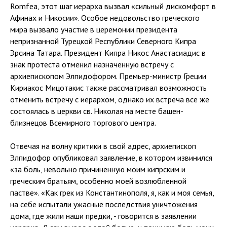
Romfea, этот шаг иерарха вызвал «сильный дискомфорт в
Афинах и Никосии». Особое недовольство греческого
мира вызвало участие в церемонии президента
непризнанной Турецкой Республики Северного Кипра
Эрсина Татара. Президент Кипра Никос Анастасиадис в
знак протеста отменил назначенную встречу с
архиепископом Элпидофором. Премьер-министр Греции
Кириакос Мицотакис также рассматривал возможность
отменить встречу с иерархом, однако их встреча все же
состоялась в церкви св. Николая на месте башен-
близнецов Всемирного торгового центра.
Отвечая на волну критики в свой адрес, архиепископ
Элпидофор опубликовал заявление, в котором извинился
«за боль, невольно причиненную моим кипрским и
греческим братьям, особенно моей возлюбленной
пастве». «Как грек из Константинополя, я, как и моя семья,
на себе испытали ужасные последствия уничтожения
дома, где жили наши предки, - говорится в заявлении