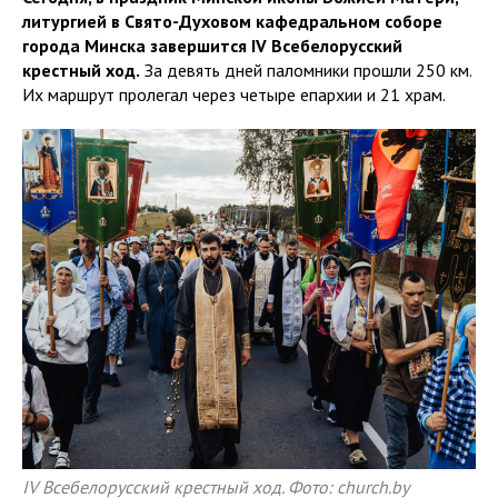
литургией в Свято-Духовом кафедральном соборе
города Минска завершится IV Всебелорусский
крестный ход.
За девять дней паломники прошли 250 км.
Их маршрут пролегал через четыре епархии и 21 храм.
IV Всебелорусский крестный ход. Фото: church.by