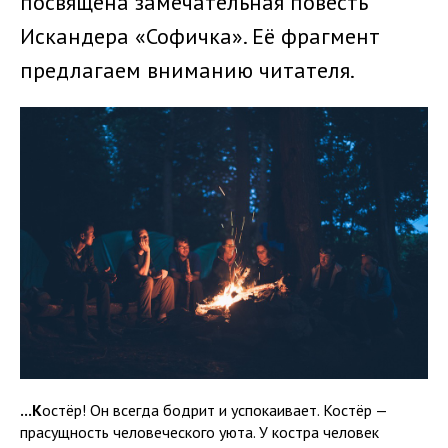
посвящена замечательная повесть
Искандера «Софичка». Её фрагмент
предлагаем вниманию читателя.
...К
остёр! Он всегда бодрит и успокаивает. Костёр —
прасущность человеческого уюта. У костра человек