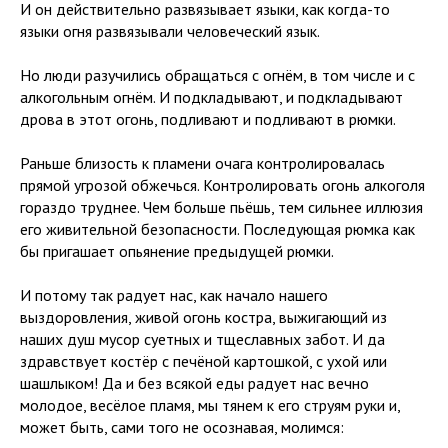
И он действительно развязывает языки, как когда-то
языки огня развязывали человеческий язык.
Но люди разучились обращаться с огнём, в том числе и с
алкогольным огнём. И подкладывают, и подкладывают
дрова в этот огонь, подливают и подливают в рюмки.
Раньше близость к пламени очага контролировалась
прямой угрозой обжечься. Контролировать огонь алкоголя
гораздо труднее. Чем больше пьёшь, тем сильнее иллюзия
его живительной безопасности. Последующая рюмка как
бы пригашает опьянение предыдущей рюмки.
И потому так радует нас, как начало нашего
выздоровления, живой огонь костра, выжигающий из
наших душ мусор суетных и тщеславных забот. И да
здравствует костёр с печёной картошкой, с ухой или
шашлыком! Да и без всякой еды радует нас вечно
молодое, весёлое пламя, мы тянем к его струям руки и,
может быть, сами того не осознавая, молимся: