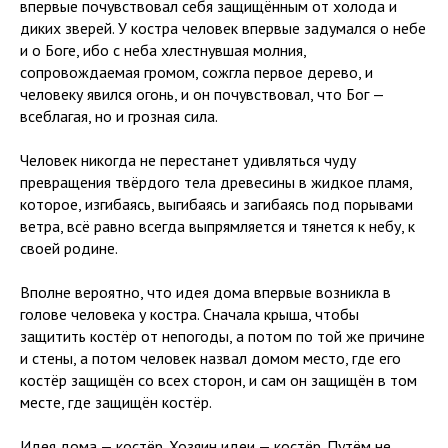
впервые почувствовал себя защищённым от холода и
диких зверей. У костра человек впервые задумался о небе
и о Боге, ибо с неба хлестнувшая молния,
сопровождаемая громом, сожгла первое дерево, и
человеку явился огонь, и он почувствовал, что Бог —
всеблагая, но и грозная сила.
Человек никогда не перестанет удивляться чуду
превращения твёрдого тела древесины в жидкое пламя,
которое, изгибаясь, выгибаясь и загибаясь под порывами
ветра, всё равно всегда выпрямляется и тянется к небу, к
своей родине.
Вполне вероятно, что идея дома впервые возникла в
голове человека у костра. Сначала крыша, чтобы
защитить костёр от непогоды, а потом по той же причине
и стены, а потом человек назвал домом место, где его
костёр защищён со всех сторон, и сам он защищён в том
месте, где защищён костёр.
Идея дома — костёр. Хозяин идеи — костёр. Путём не