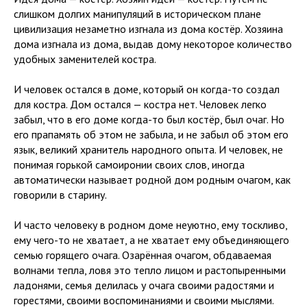
слишком долгих манипуляций в историческом плане
цивилизация незаметно изгнала из дома костёр. Хозяина
дома изгнала из дома, выдав дому некоторое количество
удобных заменителей костра.
И человек остался в доме, который он когда-то создал
для костра. Дом остался — костра нет. Человек легко
забыл, что в его доме когда-то был костёр, был очаг. Но
его прапамять об этом не забыла, и не забыл об этом его
язык, великий хранитель народного опыта. И человек, не
понимая горькой самоиронии своих слов, иногда
автоматически называет родной дом родным очагом, как
говорили в старину.
И часто человеку в родном доме неуютно, ему тоскливо,
ему чего-то не хватает, а не хватает ему объединяющего
семью горящего очага. Озарённая очагом, обдаваемая
волнами тепла, ловя это тепло лицом и растопыренными
ладонями, семья делилась у очага своими радостями и
горестями, своими воспоминаниями и своими мыслями.