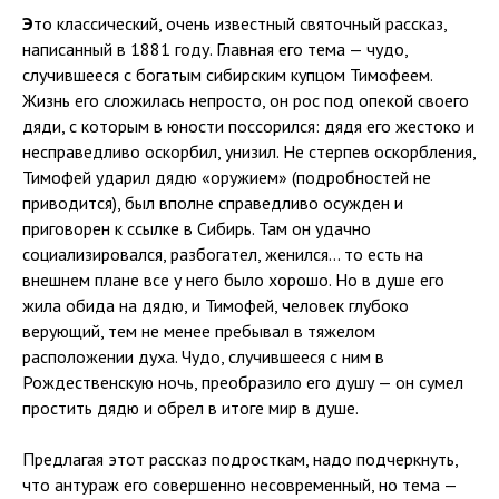
Э
то классический, очень известный святочный рассказ,
написанный в 1881 году. Главная его тема — чудо,
случившееся с богатым сибирским купцом Тимофеем.
Жизнь его сложилась непросто, он рос под опекой своего
дяди, с которым в юности поссорился: дядя его жестоко и
несправедливо оскорбил, унизил. Не стерпев оскорбления,
Тимофей ударил дядю «оружием» (подробностей не
приводится), был вполне справедливо осужден и
приговорен к ссылке в Сибирь. Там он удачно
социализировался, разбогател, женился... то есть на
внешнем плане все у него было хорошо. Но в душе его
жила обида на дядю, и Тимофей, человек глубоко
верующий, тем не менее пребывал в тяжелом
расположении духа. Чудо, случившееся с ним в
Рождественскую ночь, преобразило его душу — он сумел
простить дядю и обрел в итоге мир в душе.
Предлагая этот рассказ подросткам, надо подчеркнуть,
что антураж его совершенно несовременный, но тема —