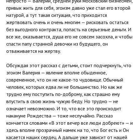
непросто — Валерий, средней руки московский бизнесмен,
привык жить для себя, эгоизм давно уже стал его второй
натурой, а тут такая ситуация, что приходится
жертвовать очень и очень многим — рисковать остаться
без выгодного контракта, попасть на серьезные деньги. И
все же, оказывается, душа его не совсем засохла, и чтобы
спасти папу странной девочки из будущего, он
отваживается на жертву.
Обсуждая этот рассказ с детьми, стоит подчеркнуть, что
эгоизм Валерия — явление вполне обыденное,
современное, что он не какое-то чудовище. Обычный
человек, которых едва ли не большинство. Но как же
трудно ему поступить по-доброму, как страшно ему
впустить в свою жизнь чужую беду. Но трудно — не
означает невозможно. И то, что все это происходит
накануне Рождества — тоже неслучайно. Рассказ
кончается словами «В этот вечер все люди добреют» — и
здесь вполне прозрачный намек на то, что Бог есть и Он
касается наших сердец. А дальше уже зависит от нашей