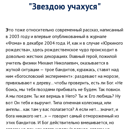
"Звездою учахуся"
Э
то тоже относительно современный рассказ, написанный
в 2003 году и впервые опубликованный в журнале
«Фома» в декабре 2004 года. И, как и в случае «Юркиного
рождества», здесь рождественское чудо происходит в
довольно жестких декорациях. Главный герой, пожилой
учитель физики Михаил Николаевич, оказывается в
жуткой ситуации — трое бандитов, куражась, ставят над
ним «богословский эксперимент»: раздевают на морозе,
привязывают к дереву... чтобы проверить, есть ли Бог. «Не
боись, мы тебя гвоздями прибивать не будем. Так повиси.
А мы поедем. Ты же веришь в Него? Ты ж Его любишь? Ну
вот Он тебя и выручит. Типа огненная колесница, или
ангелы... как там у вас полагается? А если нет... значит, и
бога никакого нет...» — говорит самый отмороженный из
этих бандитов. И Бог действительно вмешивается, но
совсем не так, как этого ждали (а вернее, совсем не