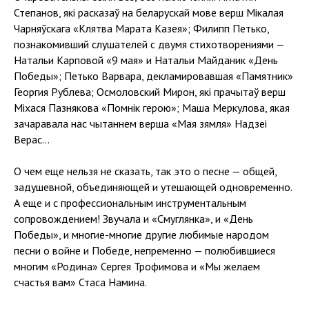
Степанов, які расказаў на беларускай мове верш Мікалая
Чарняўскага «Клятва Марата Казея»; Филипп Петько,
познакомивший слушателей с двумя стихотворениями —
Натальи Карповой «9 мая» и Натальи Майданик «День
Победы»; Петько Варвара, декламировавшая «Памятник»
Георгия Рублева; Осмоловский Мирон, які прачытаў верш
Miхася Пазнякова «Помнік герою»; Маша Меркулова, якая
зачаравала нас чытаннем верша «Мая зямля» Надзеі
Верас...
О чем еще нельзя не сказать, так это о песне — общей,
задушевной, объединяющей и утешающей одновременно.
А еще и с профессиональным инструментальным
сопровождением! Звучала и «Смуглянка», и «День
Победы», и многие-многие другие любимые народом
песни о войне и Победе, непременно — полюбившиеся
многим «Родина» Сергея Трофимова и «Мы желаем
счастья вам» Стаса Намина.