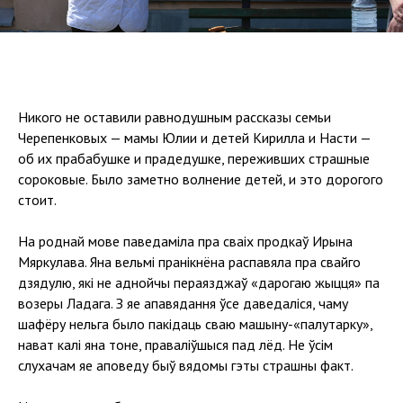
Никого не оставили равнодушным рассказы семьи
Черепенковых — мамы Юлии и детей Кирилла и Насти —
об их прабабушке и прадедушке, переживших страшные
сороковые. Было заметно волнение детей, и это дорогого
стоит.
На роднай мове паведаміла пра сваіх продкаў Ирына
Мяркулава. Яна вельмі пранiкнёна распавяла пра свайго
дзядулю, які не аднойчы пераязджаў «дарогаю жыцця» па
возеры Ладага. З яе апавядання ўсе даведаліся, чаму
шафёру нельга было пакідаць сваю машыну-«палутарку»,
нават калі яна тоне, правалiўшыся пад лёд. Не ўсім
слухачам яе аповеду быў вядомы гэты страшны факт.